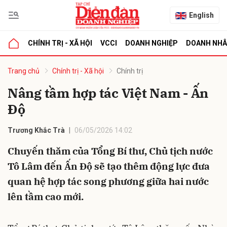
English
CHÍNH TRỊ - XÃ HỘI
VCCI
DOANH NGHIỆP
DOANH NH
bình luận
Trang chủ
Chính trị - Xã hội
Chính trị
Nâng tầm hợp tác Việt Nam - Ấn
Độ
Trương Khắc Trà
06/05/2026 14:02
Chuyến thăm của Tổng Bí thư, Chủ tịch nước
Tô Lâm đến Ấn Độ sẽ tạo thêm động lực đưa
Hủy
G
quan hệ hợp tác song phương giữa hai nước
lên tầm cao mới.