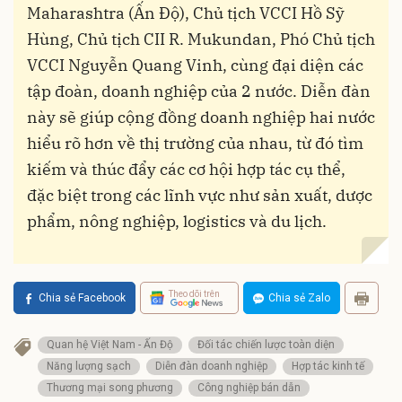
Maharashtra (Ấn Độ), Chủ tịch VCCI Hồ Sỹ
Hùng, Chủ tịch CII R. Mukundan, Phó Chủ tịch
VCCI Nguyễn Quang Vinh, cùng đại diện các
tập đoàn, doanh nghiệp của 2 nước. Diễn đàn
này sẽ giúp cộng đồng doanh nghiệp hai nước
hiểu rõ hơn về thị trường của nhau, từ đó tìm
kiếm và thúc đẩy các cơ hội hợp tác cụ thể,
đặc biệt trong các lĩnh vực như sản xuất, dược
phẩm, nông nghiệp, logistics và du lịch.
Theo dõi trên
Chia sẻ Facebook
Chia sẻ Zalo
Quan hệ Việt Nam - Ấn Độ
Đối tác chiến lược toàn diện
Năng lượng sạch
Diễn đàn doanh nghiệp
Hợp tác kinh tế
Thương mại song phương
Công nghiệp bán dẫn