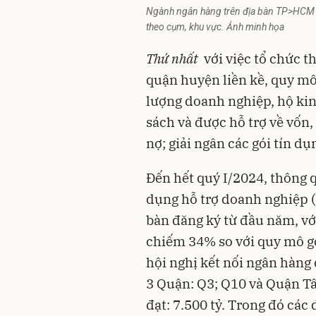
Ngành ngân hàng trên địa bàn TP>HCM tr
theo cụm, khu vực. Ảnh minh họa
Thứ nhất
với việc tổ chức t
quận huyện liền kề, quy mô 
lượng doanh nghiệp, hộ kin
sách và được hỗ trợ về vốn,
nợ; giải ngân các gói tín d
Đến hết quý I/2024, thông q
dụng hỗ trợ doanh nghiệp (
bàn đăng ký từ đầu năm, với
chiếm 34% so với quy mô g
hội nghị kết nối ngân hàng
3 Quận: Q3; Q10 và Quận Tân
đạt: 7.500 tỷ. Trong đó các