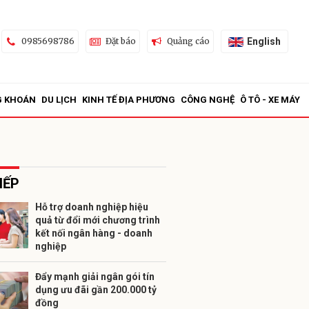
English
0985698786
Đặt báo
Quảng cáo
G KHOÁN
DU LỊCH
KINH TẾ ĐỊA PHƯƠNG
CÔNG NGHỆ
Ô TÔ - XE MÁY
IẾP
Hỗ trợ doanh nghiệp hiệu
quả từ đổi mới chương trình
ửi
kết nối ngân hàng - doanh
nghiệp
Đẩy mạnh giải ngân gói tín
dụng ưu đãi gần 200.000 tỷ
đồng