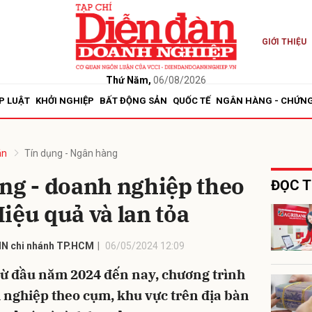
GIỚI THIỆU
bình luận
Thứ Năm,
06/08/2026
P LUẬT
KHỞI NGHIỆP
BẤT ĐỘNG SẢN
QUỐC TẾ
NGÂN HÀNG - CHỨN
án
Tín dụng - Ngân hàng
ng - doanh nghiệp theo
ĐỌC T
iệu quả và lan tỏa
Hủy
G
N chi nhánh TP.HCM
06/05/2024 12:09
 từ đầu năm 2024 đến nay, chương trình
 nghiệp theo cụm, khu vực trên địa bàn