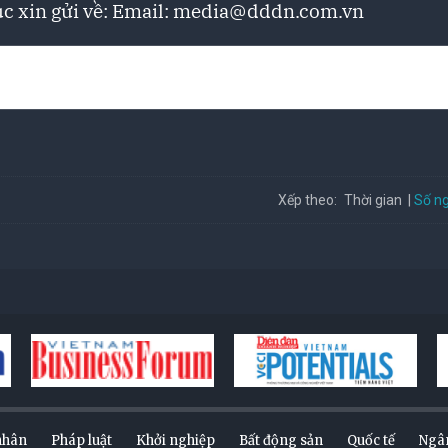
c xin gửi về: Email:
media@dddn.com.vn
Số ng
Xếp theo:
Thời gian
nhân
Pháp luật
Khởi nghiệp
Bất động sản
Quốc tế
Ngâ