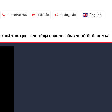
English
0985698786
Đặt báo
Quảng cáo
G KHOÁN
DU LỊCH
KINH TẾ ĐỊA PHƯƠNG
CÔNG NGHỆ
Ô TÔ - XE MÁY