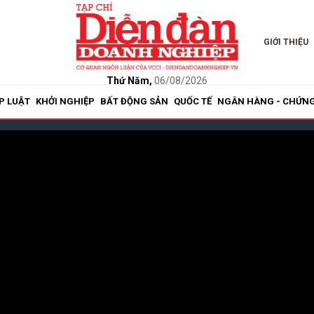
GIỚI THIỆU
Thứ Năm,
06/08/2026
P LUẬT
KHỞI NGHIỆP
BẤT ĐỘNG SẢN
QUỐC TẾ
NGÂN HÀNG - CHỨN