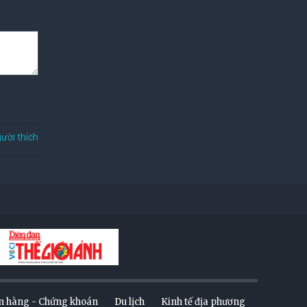
ười thích
n hàng - Chứng khoán
Du lịch
Kinh tế địa phương