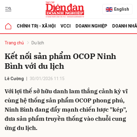
English
CHÍNH TRỊ - XÃ HỘI
VCCI
DOANH NGHIỆP
DOANH NH
bình luận
Trang chủ
Du lịch
Kết nối sản phẩm OCOP Ninh
Bình với du lịch
Lê Cường
30/01/2026 11:15
Với lợi thế sở hữu danh lam thắng cảnh kỳ vĩ
cùng hệ thống sản phẩm OCOP phong phú,
Hủy
G
Ninh Bình đang đẩy mạnh chiến lược "kép",
đưa sản phẩm truyền thống vào chuỗi cung
ứng du lịch.