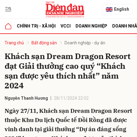
English
CHÍNH TRỊ - XÃ HỘI
VCCI
DOANH NGHIỆP
DOANH NH
bình luận
Trang chủ
Bất động sản
Doanh nghiệp - dự án
Khách sạn Dream Dragon Resort
đạt Giải thưởng cao quý “Khách
sạn được yêu thích nhất” năm
2024
Nguyễn Thanh Hương
28/11/2024 22:02
Hủy
G
Ngày 27/11, Khách sạn Dream Dragon Resort
thuộc Khu Du lịch Quốc tế Đồi Rồng đã được
vinh danh tại giải thưởng “Dự án đáng sống