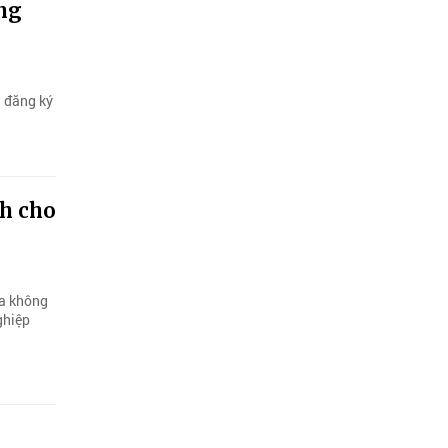
ồng
u đăng ký
nh cho
óa không
ghiệp