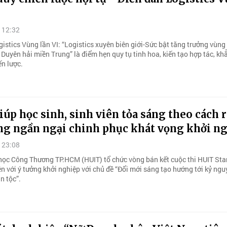
 12:32
istics Vùng lần VI: “Logistics xuyên biên giới-Sức bật tăng trưởng vùng
Duyên hải miền Trung” là điểm hẹn quy tụ tinh hoa, kiến tạo hợp tác, kh
ến lược.
úp học sinh, sinh viên tỏa sáng theo cách 
ng ngần ngại chinh phục khát vọng khởi n
 23:08
học Công Thương TP.HCM (HUIT) tổ chức vòng bán kết cuộc thi HUIT Sta
ên với ý tưởng khởi nghiệp với chủ đề “Đổi mới sáng tạo hướng tới kỷ ng
n tộc”.