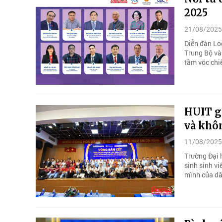
2025
21/08/2025
Diễn đàn Log
Trung Bộ và 
tầm vóc chi
HUIT gi
và khô
11/08/2025
Trường Đại 
sinh sinh vi
mình của dâ