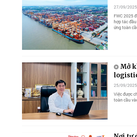
27/09/2025
FWC 2025 đư
hợp tác đầu 
ứng toàn cầ
Mở kh
logisti
25/09/2025
Việc được ch
toàn cầu vào
Nơi tư 