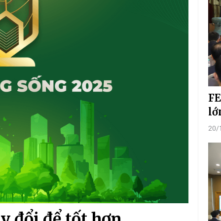
FE
lớ
20/
y đổi để tốt hơn