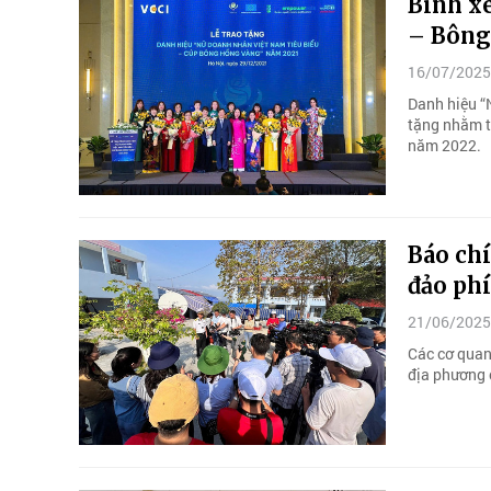
Bình x
– Bông
16/07/2025
Danh hiệu “
tặng nhằm t
năm 2022.
Báo chí
đảo ph
21/06/2025
Các cơ quan 
địa phương 