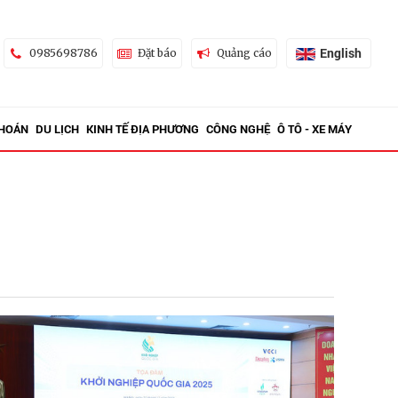
English
0985698786
Đặt báo
Quảng cáo
KHOÁN
DU LỊCH
KINH TẾ ĐỊA PHƯƠNG
CÔNG NGHỆ
Ô TÔ - XE MÁY