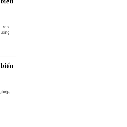
 biểu
 trao
thưởng
 biển
ghiệp,