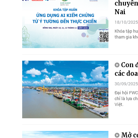
chuyên 
Nai
18/10/2025
Khóa tập hu
tham gia kh
Con đ
các do
30/09/2025
Đại hội FWC
chỉ là lựa 
Việt.
Mở cơ