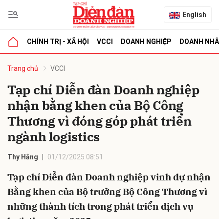
English
CHÍNH TRỊ - XÃ HỘI
VCCI
DOANH NGHIỆP
DOANH NH
bình luận
Trang chủ
VCCI
Tạp chí Diễn đàn Doanh nghiệp
nhận bằng khen của Bộ Công
Thương vì đóng góp phát triển
ngành logistics
Thy Hằng
01/12/2025 08:51
Hủy
G
Tạp chí Diễn đàn Doanh nghiệp vinh dự nhận
Bằng khen của Bộ trưởng Bộ Công Thương vì
những thành tích trong phát triển dịch vụ