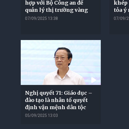
hợp với Bộ Công an để
khép 
quản lý thị trường vàng
tỏa ý 
07/09/2025 13:38
07/09/2
Nghị quyết 71: Giáo dục –
đào tạo là nhân tố quyết
định vận mệnh dân tộc
05/09/2025 13:03