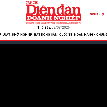
GIỚI THIỆU
Thứ Bảy,
08/08/2026
P LUẬT
KHỞI NGHIỆP
BẤT ĐỘNG SẢN
QUỐC TẾ
NGÂN HÀNG - CHỨN