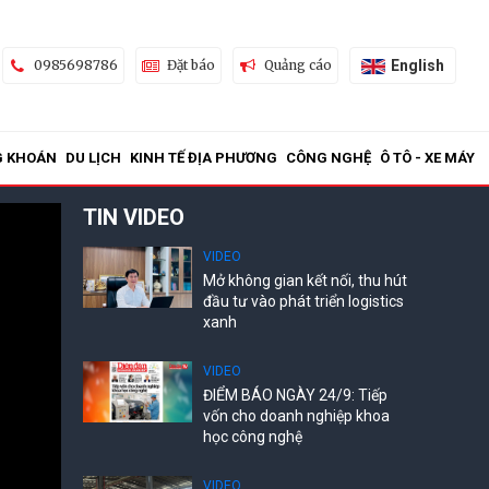
English
0985698786
Đặt báo
Quảng cáo
G KHOÁN
DU LỊCH
KINH TẾ ĐỊA PHƯƠNG
CÔNG NGHỆ
Ô TÔ - XE MÁY
TIN VIDEO
VIDEO
Mở không gian kết nối, thu hút
đầu tư vào phát triển logistics
xanh
VIDEO
ĐIỂM BÁO NGÀY 24/9: Tiếp
vốn cho doanh nghiệp khoa
học công nghệ
VIDEO