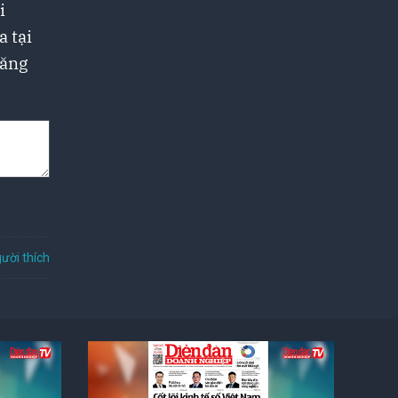
i
a tại
đăng
ười thích