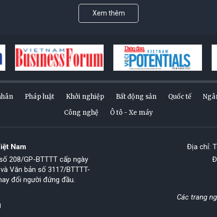
Xem thêm
nhân
Pháp luật
Khởi nghiệp
Bất động sản
Quốc tế
Ngâ
Công nghệ
Ô tô - Xe máy
Việt Nam
Địa chỉ: 
p số 208/GP-BTTTT cấp ngày
Đ
 và Văn bản số 3117/BTTTT-
hay đổi người đứng đầu.
Các trang n
g