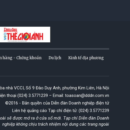
n hàng - Chứng khoán
Du lịch
Kinh tế địa phương
Tòa nhà VCCI, Số 9 Đào Duy Anh, phường Kim Liên, Hà Nội
iện thoại (024) 3.5771239 – Email: toasoan@dddn.com.vn
©2016 - Bản quyền của Diễn đàn Doanh nghiệp điện tử
Liên hệ quảng cáo Tạp chí điện tử: (024) 3.5771239
goài sẽ được mở ra ở cửa sổ mới. Tạp chí Diễn đàn Doanh
nghiệp không chịu trách nhiệm nội dung các trang ngoài