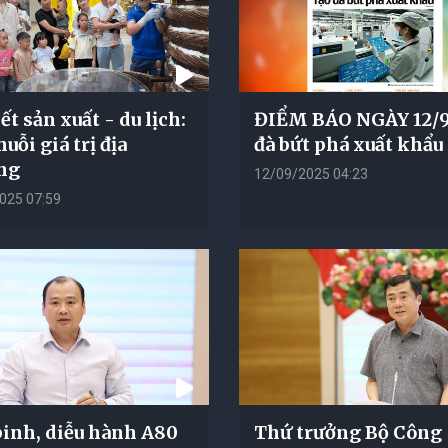
t sản xuất - du lịch:
ĐIỂM BÁO NGÀY 12/9
uỗi giá trị địa
đà bứt phá xuất khẩu
ng
12/09/2025 04:23
025 07:59
binh, diễu hành A80
Thứ trưởng Bộ Công