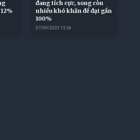
ng
đang tích cực, song còn
t 12%
nhiều khó khăn để đạt gần
100%
07/09/2025 13:36