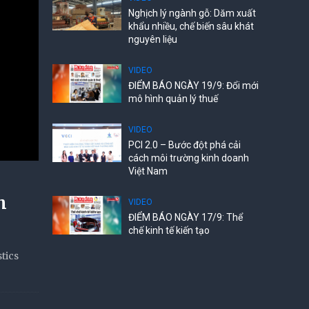
Nghịch lý ngành gỗ: Dăm xuất
khẩu nhiều, chế biến sâu khát
nguyên liệu
VIDEO
ĐIỂM BÁO NGÀY 19/9: Đổi mới
mô hình quản lý thuế
VIDEO
PCI 2.0 – Bước đột phá cải
cách môi trường kinh doanh
Việt Nam
h
VIDEO
ĐIỂM BÁO NGÀY 17/9: Thể
chế kinh tế kiến tạo
tics