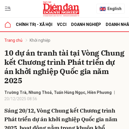
English
CHÍNH TRỊ - XÃ HỘI
VCCI
DOANH NGHIỆP
DOANH NH
bình luận
Trang chủ
Khởi nghiệp
10 dự án tranh tài tại Vòng Chung
kết Chương trình Phát triển dự
án khởi nghiệp Quốc gia năm
2025
Trường Trà, Nhung Thoả, Tuấn Hùng Ngọc, Hiền Phương
Hủy
G
20/12/2025 08:56
Sáng 20/12, Vòng Chung kết Chương trình
Phát triển dự án khởi nghiệp Quốc gia năm
2025, hoạt động nằm trong khuôn khổ