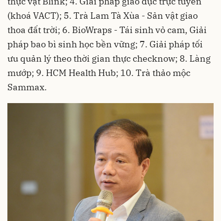
thực vật Blink; 4. Giải pháp giáo dục trực tuyến
(khoá VACT); 5. Trà Lam Tà Xùa - Sản vật giao
thoa đất trời; 6. BioWraps - Tái sinh vỏ cam, Giải
pháp bao bì sinh học bền vững; 7. Giải pháp tối
ưu quản lý theo thời gian thực checknow; 8. Làng
mướp; 9. HCM Health Hub; 10. Trà thảo mộc
Sammax.