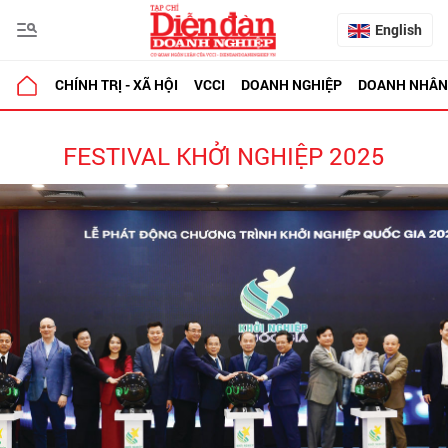
English
CHÍNH TRỊ - XÃ HỘI
VCCI
DOANH NGHIỆP
DOANH NHÂN
FESTIVAL KHỞI NGHIỆP 2025