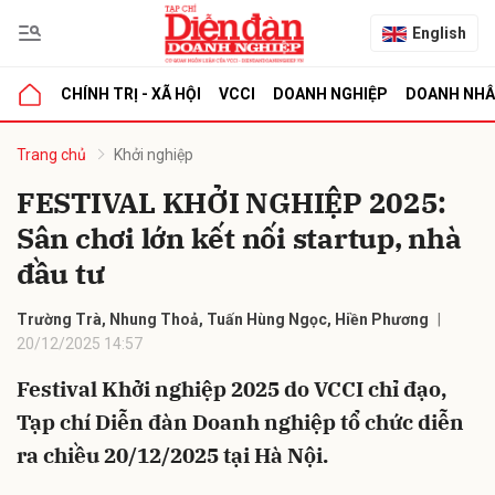
English
CHÍNH TRỊ - XÃ HỘI
VCCI
DOANH NGHIỆP
DOANH NH
bình luận
Trang chủ
Khởi nghiệp
FESTIVAL KHỞI NGHIỆP 2025:
Sân chơi lớn kết nối startup, nhà
đầu tư
Trường Trà, Nhung Thoả, Tuấn Hùng Ngọc, Hiền Phương
20/12/2025 14:57
Hủy
G
Festival Khởi nghiệp 2025 do VCCI chỉ đạo,
Tạp chí Diễn đàn Doanh nghiệp tổ chức diễn
ra chiều 20/12/2025 tại Hà Nội.