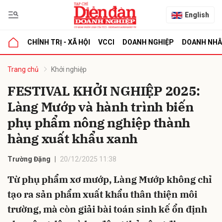
English
CHÍNH TRỊ - XÃ HỘI
VCCI
DOANH NGHIỆP
DOANH NH
bình luận
Trang chủ
Khởi nghiệp
FESTIVAL KHỞI NGHIỆP 2025:
Làng Mướp và hành trình biến
phụ phẩm nông nghiệp thành
hàng xuất khẩu xanh
Trường Đặng
20/12/2025 11:38
Hủy
G
Từ phụ phẩm xơ mướp, Làng Mướp không chỉ
tạo ra sản phẩm xuất khẩu thân thiện môi
trường, mà còn giải bài toán sinh kế ổn định