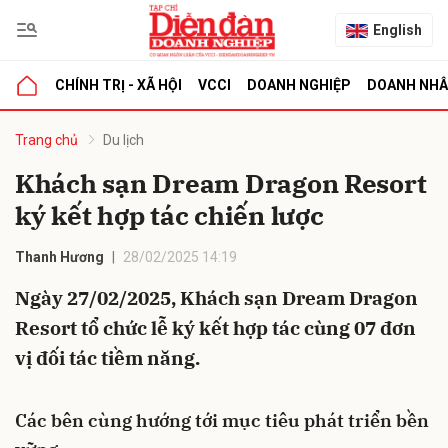
English
CHÍNH TRỊ - XÃ HỘI
VCCI
DOANH NGHIỆP
DOANH NH
bình luận
Trang chủ
Du lịch
Khách sạn Dream Dragon Resort
ký kết hợp tác chiến lược
Thanh Hương
28/02/2025 14:19
Ngày 27/02/2025, Khách sạn Dream Dragon
Resort tổ chức lễ ký kết hợp tác cùng 07 đơn
Hủy
G
vị đối tác tiềm năng.
Các bên cùng hướng tới mục tiêu phát triển bền