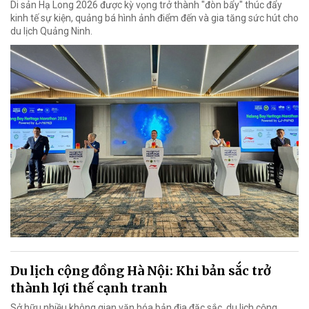
Di sản Hạ Long 2026 được kỳ vọng trở thành "đòn bẩy" thúc đẩy
kinh tế sự kiện, quảng bá hình ảnh điểm đến và gia tăng sức hút cho
du lịch Quảng Ninh.
Du lịch cộng đồng Hà Nội: Khi bản sắc trở
thành lợi thế cạnh tranh
Sở hữu nhiều không gian văn hóa bản địa đặc sắc, du lịch cộng