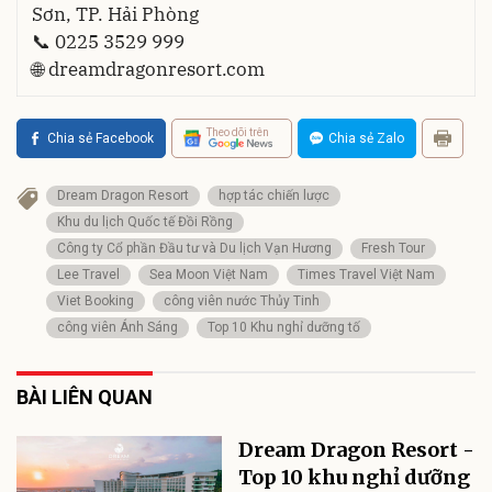
Sơn, TP. Hải Phòng
📞 0225 3529 999
🌐 dreamdragonresort.com
Theo dõi trên
Chia sẻ Facebook
Chia sẻ Zalo
Dream Dragon Resort
hợp tác chiến lược
Khu du lịch Quốc tế Đồi Rồng
Công ty Cổ phần Đầu tư và Du lịch Vạn Hương
Fresh Tour
Lee Travel
Sea Moon Việt Nam
Times Travel Việt Nam
Viet Booking
công viên nước Thủy Tinh
công viên Ánh Sáng
Top 10 Khu nghỉ dưỡng tố
BÀI LIÊN QUAN
Dream Dragon Resort -
Top 10 khu nghỉ dưỡng