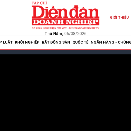
GIỚI THIỆU
Thứ Năm,
06/08/2026
P LUẬT
KHỞI NGHIỆP
BẤT ĐỘNG SẢN
QUỐC TẾ
NGÂN HÀNG - CHỨN