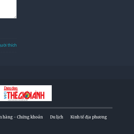
ười thích
n hàng - Chứng khoán
Du lịch
Kinh tế địa phương