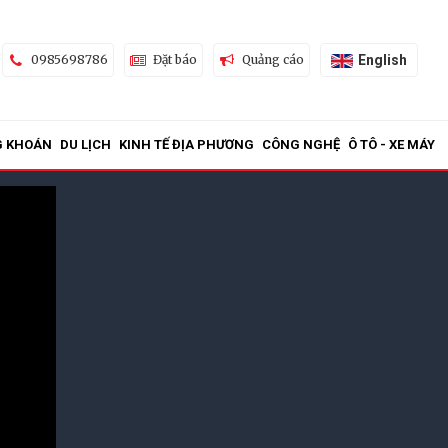
English
0985698786
Đặt báo
Quảng cáo
G KHOÁN
DU LỊCH
KINH TẾ ĐỊA PHƯƠNG
CÔNG NGHỆ
Ô TÔ - XE MÁY