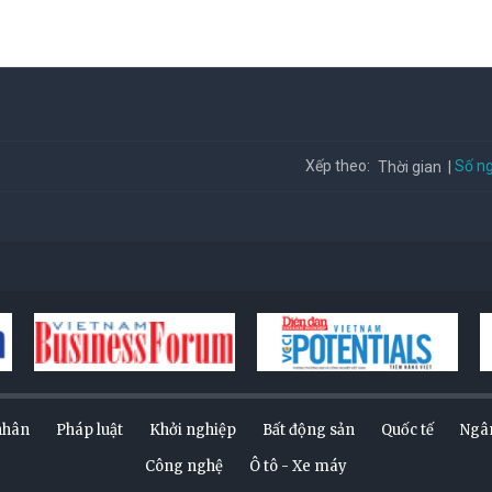
Số ng
Xếp theo:
Thời gian
nhân
Pháp luật
Khởi nghiệp
Bất động sản
Quốc tế
Ngâ
Công nghệ
Ô tô - Xe máy