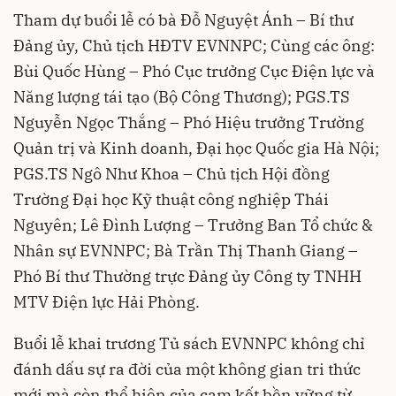
Tham dự buổi lễ có bà Đỗ Nguyệt Ánh – Bí thư
Đảng ủy, Chủ tịch HĐTV EVNNPC; Cùng các ông:
Bùi Quốc Hùng – Phó Cục trưởng Cục Điện lực và
Năng lượng tái tạo (Bộ Công Thương); PGS.TS
Nguyễn Ngọc Thắng – Phó Hiệu trưởng Trường
Quản trị và Kinh doanh, Đại học Quốc gia Hà Nội;
PGS.TS Ngô Như Khoa – Chủ tịch Hội đồng
Trường Đại học Kỹ thuật công nghiệp Thái
Nguyên; Lê Đình Lượng – Trưởng Ban Tổ chức &
Nhân sự EVNNPC; Bà Trần Thị Thanh Giang –
Phó Bí thư Thường trực Đảng ủy Công ty TNHH
MTV Điện lực Hải Phòng.
Buổi lễ khai trương Tủ sách EVNNPC không chỉ
đánh dấu sự ra đời của một không gian tri thức
mới mà còn thể hiện của cam kết bền vững từ