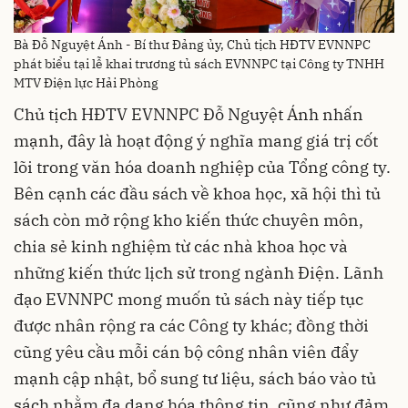
Bà Đỗ Nguyệt Ánh - Bí thư Đảng ủy, Chủ tịch HĐTV EVNNPC
phát biểu tại lễ khai trương tủ sách EVNNPC tại Công ty TNHH
MTV Điện lực Hải Phòng
Chủ tịch HĐTV EVNNPC Đỗ Nguyệt Ánh nhấn
mạnh, đây là hoạt động ý nghĩa mang giá trị cốt
lõi trong văn hóa doanh nghiệp của Tổng công ty.
Bên cạnh các đầu sách về khoa học, xã hội thì tủ
sách còn mở rộng kho kiến thức chuyên môn,
chia sẻ kinh nghiệm từ các nhà khoa học và
những kiến thức lịch sử trong ngành Điện. Lãnh
đạo EVNNPC mong muốn tủ sách này tiếp tục
được nhân rộng ra các Công ty khác; đồng thời
cũng yêu cầu mỗi cán bộ công nhân viên đẩy
mạnh cập nhật, bổ sung tư liệu, sách báo vào tủ
sách nhằm đa dạng hóa thông tin, cũng như đảm