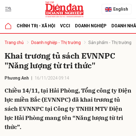
English
CHÍNH TRỊ - XÃ HỘI
VCCI
DOANH NGHIỆP
DOANH NH
bình luận
Trang chủ
Doanh nghiệp - Thị trường
Sản phẩm - Thị trường
Khai trương tủ sách EVNNPC
"Năng lượng từ tri thức"
Phương Anh
16/11/2024 09:14
Chiều 14/11, tại Hải Phòng, Tổng công ty Điện
lực miền Bắc (EVNNPC) đã khai trương tủ
Hủy
G
sách EVNNPC tại Công ty TNHH MTV Điện
lực Hải Phòng mang tên “Năng lượng từ tri
thức”.