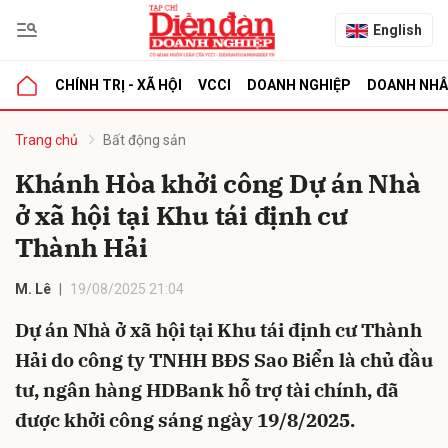
English
CHÍNH TRỊ - XÃ HỘI
VCCI
DOANH NGHIỆP
DOANH NH
bình luận
Trang chủ
Bất động sản
Khánh Hòa khởi công Dự án Nhà
ở xã hội tại Khu tái định cư
Thành Hải
M. Lê
19/08/2025 21:04
Dự án Nhà ở xã hội tại Khu tái định cư Thành
Hủy
G
Hải do công ty TNHH BĐS Sao Biển là chủ đầu
tư, ngân hàng HDBank hỗ trợ tài chính, đã
được khởi công sáng ngày 19/8/2025.