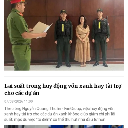
Lãi suất trong huy động vốn xanh hay tài trợ
cho các dự án
07/08/2026 11:00
Theo ông Nguyễn Quang Thuân - FiinGroup, việc huy động vốn
xanh hay tài trợ cho các dự án xanh không giúp giảm chi phí lãi
suất; mặc dù việc "tô điểm" có thể thu hút nhà đầu tư hơn.