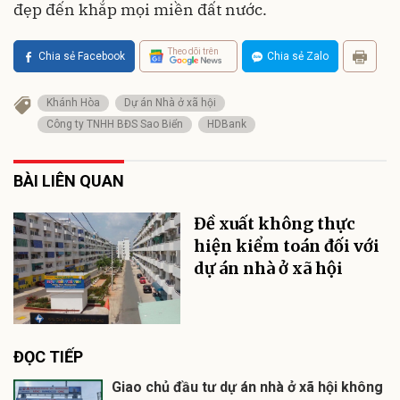
đẹp đến khắp mọi miền đất nước.
Theo dõi trên
Chia sẻ Facebook
Chia sẻ Zalo
Khánh Hòa
Dự án Nhà ở xã hội
Công ty TNHH BĐS Sao Biển
HDBank
BÀI LIÊN QUAN
Đề xuất không thực
hiện kiểm toán đối với
dự án nhà ở xã hội
ĐỌC TIẾP
Giao chủ đầu tư dự án nhà ở xã hội không