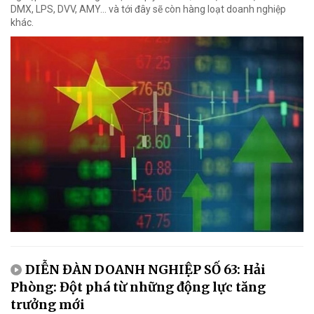
DMX, LPS, DVV, AMY... và tới đây sẽ còn hàng loạt doanh nghiệp
khác.
DIỄN ĐÀN DOANH NGHIỆP SỐ 63: Hải
Phòng: Đột phá từ những động lực tăng
trưởng mới