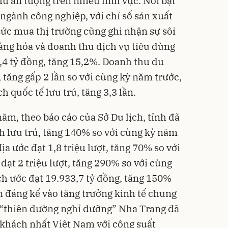
u ấn tượng trên nhiều lĩnh vực. Nổi bật
ngành công nghiệp, với chỉ số sản xuất
sức mua thị trường cũng ghi nhận sự sôi
àng hóa và doanh thu dịch vụ tiêu dùng
5,4 tỷ đồng, tăng 15,2%. Doanh thu du
, tăng gấp 2 lần so với cùng kỳ năm trước,
h quốc tế lưu trú, tăng 3,3 lần.
năm, theo báo cáo của Sở Du lịch, tỉnh đã
ch lưu trú, tăng 140% so với cùng kỳ năm
ịa ước đạt 1,8 triệu lượt, tăng 70% so với
đạt 2 triệu lượt, tăng 290% so với cùng
ch ước đạt 19.933,7 tỷ đồng, tăng 150%
n đáng kể vào tăng trưởng kinh tế chung
, “thiên đường nghỉ dưỡng” Nha Trang đã
 khách nhất Việt Nam với công suất