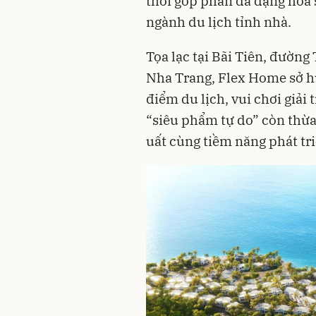
thời góp phần đa dạng hóa 
ngành du lịch tỉnh nhà.
Tọa lạc tại Bãi Tiên, đườn
Nha Trang, Flex Home sở hữu
điểm du lịch, vui chơi giải 
“siêu phẩm tự do” còn thừa
uất cùng tiềm năng phát tri