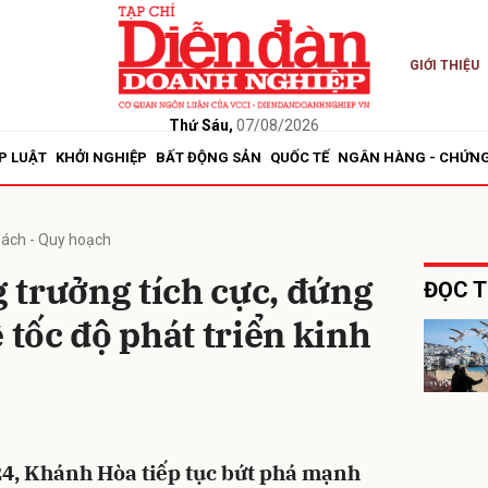
GIỚI THIỆU
bình luận
Thứ Sáu,
07/08/2026
P LUẬT
KHỞI NGHIỆP
BẤT ĐỘNG SẢN
QUỐC TẾ
NGÂN HÀNG - CHỨN
sách - Quy hoạch
 trưởng tích cực, đứng
ĐỌC T
 tốc độ phát triển kinh
Hủy
G
, Khánh Hòa tiếp tục bứt phá mạnh