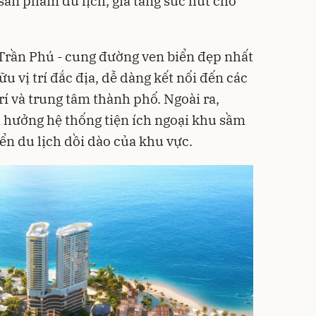
sản phẩm du lịch, gia tăng sức hút cho
g Trần Phú - cung đường ven biển đẹp nhất
 vị trí đắc địa, dễ dàng kết nối đến các
trí và trung tâm thành phố. Ngoài ra,
 hưởng hệ thống tiện ích ngoại khu sầm
ển du lịch dồi dào của khu vực.