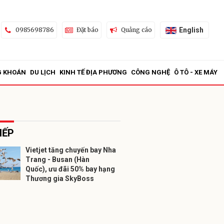
English
0985698786
Đặt báo
Quảng cáo
G KHOÁN
DU LỊCH
KINH TẾ ĐỊA PHƯƠNG
CÔNG NGHỆ
Ô TÔ - XE MÁY
IẾP
Vietjet tăng chuyến bay Nha
Trang - Busan (Hàn
ửi
Quốc), ưu đãi 50% bay hạng
Thương gia SkyBoss