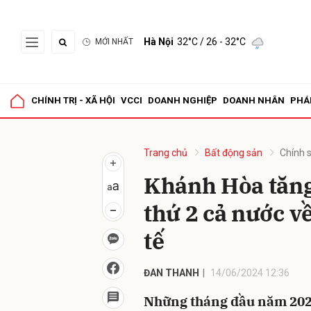
Hà Nội
32°C
/ 26 - 32°C
MỚI NHẤT
Gửi 
CHÍNH TRỊ - XÃ HỘI
VCCI
DOANH NGHIỆP
DOANH NHÂN
PHÁ
Trang chủ
Bất động sản
Chính 
Khánh Hòa tăng
thứ 2 cả nước về
tế
ĐAN THANH
14/06/2024 12:36
Những tháng đầu năm 2024