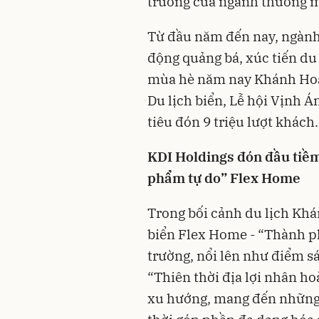
trưởng của ngành thương mạ
Từ đầu năm đến nay, ngành
động quảng bá, xúc tiến du 
mùa hè năm nay Khánh Hoà 
Du lịch biển, Lễ hội Vịnh Á
tiêu đón 9 triệu lượt khách.
KDI Holdings đón đầu tiềm
phẩm tự do” Flex Home
Trong bối cảnh du lịch Khá
biển Flex Home - “Thành ph
trường, nổi lên như điểm sá
“Thiên thời địa lợi nhân h
xu hướng, mang đến những g