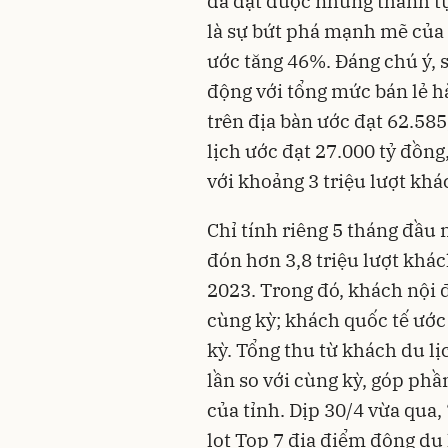
đã đạt được những thành tự
là sự bứt phá mạnh mẽ của 
ước tăng 46%. Đáng chú ý, 
động với tổng mức bán lẻ h
trên địa bàn ước đạt 62.58
lịch ước đạt 27.000 tỷ đồng
với khoảng 3 triệu lượt khác
Chỉ tính riêng 5 tháng đầu 
đón hơn 3,8 triệu lượt khá
2023. Trong đó, khách nội đ
cùng kỳ; khách quốc tế ước 
kỳ. Tổng thu từ khách du lị
lần so với cùng kỳ, góp phầ
của tỉnh. Dịp 30/4 vừa qua
lọt Top 7 địa điểm đông du