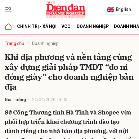
English
CHÍNH TRỊ - XÃ HỘI
VCCI
DOANH NGHIỆP
DOANH NH
bình luận
Trang chủ
Doanh nghiệp
Khi địa phương và nền tảng cùng
xây dựng giải pháp TMĐT “đo ni
đóng giày” cho doanh nghiệp bản
địa
Gia Tường
24/04/2026 14:00
Hủy
G
Sở Công Thương tỉnh Hà Tĩnh và Shopee vừa
phối hợp triển khai chương trình đào tạo
dành riêng cho nhà bán địa phương, với nội