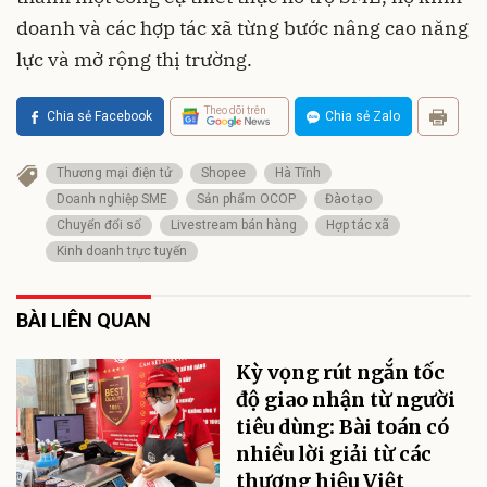
doanh và các hợp tác xã từng bước nâng cao năng
lực và mở rộng thị trường.
Theo dõi trên
Chia sẻ Facebook
Chia sẻ Zalo
Thương mại điện tử
Shopee
Hà Tĩnh
Doanh nghiệp SME
Sản phẩm OCOP
Đào tạo
Chuyển đổi số
Livestream bán hàng
Hợp tác xã
Kinh doanh trực tuyến
BÀI LIÊN QUAN
Kỳ vọng rút ngắn tốc
độ giao nhận từ người
tiêu dùng: Bài toán có
nhiều lời giải từ các
thương hiệu Việt