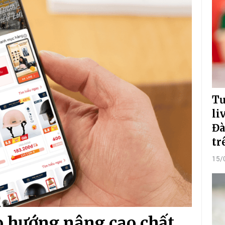
Tư
li
Đà
tr
15/
 hướng nâng cao chất