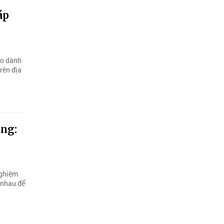
áp
ạo dành
rên địa
ùng:
nghiệm
 nhau để