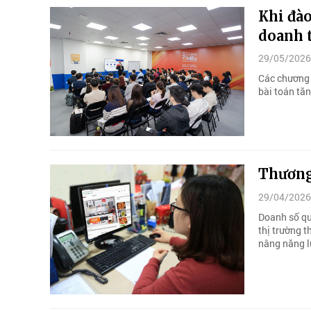
Khi đào
doanh t
29/05/2026
Các chương 
bài toán tăn
Thương 
29/04/2026
Doanh số qu
thị trường 
nâng năng l