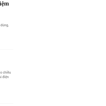
hiệm
 dùng,
ảo chiều
i điện