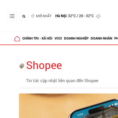
Hà Nội
32°C
/ 26 - 32°C
MỚI NHẤT
CHÍNH TRỊ - XÃ HỘI
VCCI
DOANH NGHIỆP
DOANH NHÂN
P
Shopee
Tin tức cập nhật liên quan đến Shopee