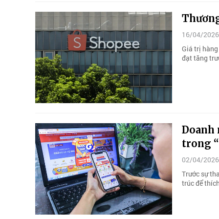
Thương
16/04/2026
Giá trị hàn
đạt tăng trư
Doanh n
trong “
02/04/2026
Trước sự th
trúc để thíc