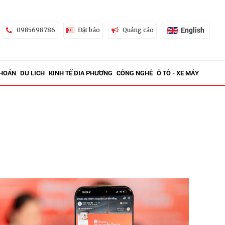
English
0985698786
Đặt báo
Quảng cáo
KHOÁN
DU LỊCH
KINH TẾ ĐỊA PHƯƠNG
CÔNG NGHỆ
Ô TÔ - XE MÁY