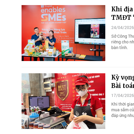
Khi địa
TMĐT “
24/04/2026
Sở Công Thư
riêng cho n
bàn tỉnh.
Kỳ vọng
Bài toá
17/04/2026
Khi thời gia
mua sắm của
đáp ứng nhu