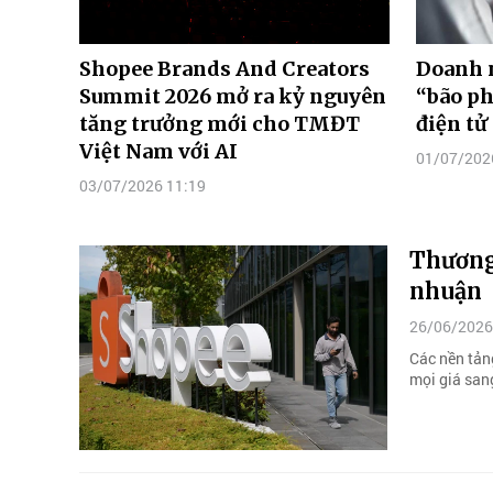
Shopee Brands And Creators
Doanh 
Summit 2026 mở ra kỷ nguyên
“bão ph
tăng trưởng mới cho TMĐT
điện tử
Việt Nam với AI
01/07/202
03/07/2026 11:19
Thương
nhuận
26/06/2026
Các nền tản
mọi giá sang