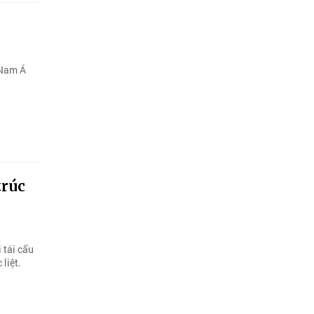
 Nam Á
trúc
 tái cấu
liệt.