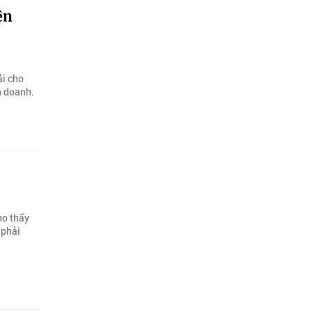
ện
ải cho
h doanh.
ho thấy
 phải