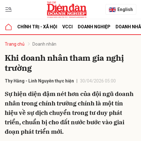
English
CHÍNH TRỊ - XÃ HỘI
VCCI
DOANH NGHIỆP
DOANH NH
bình luận
Trang chủ
Doanh nhân
Khi doanh nhân tham gia nghị
trường
Thy Hằng - Linh Nguyên thực hiện
30/04/2026 05:00
Sự hiện diện đậm nét hơn của đội ngũ doanh
nhân trong chính trường chính là một tín
Hủy
G
hiệu về sự dịch chuyển trong tư duy phát
triển, chuẩn bị cho đất nước bước vào giai
đoạn phát triển mới.