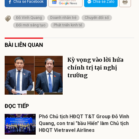
Theo dõi trên
Chia sẻ Facebook
Chia sẻ Zalo
Đỗ Vinh Quang
Doanh nhân trẻ
Chuyển đổi số
Đổi mới sáng tạo
Phát triển kinh tế
BÀI LIÊN QUAN
Kỳ vọng vào lời hứa
chính trị tại nghị
trường
ĐỌC TIẾP
Phó Chủ tịch HĐQT T&T Group Đỗ Vinh
Quang, con trai "bầu Hiển" làm Chủ tịch
HĐQT Vietravel Airlines