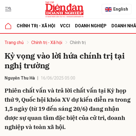
English
CHÍNH TRỊ - XÃ HỘI
VCCI
DOANH NGHIỆP
DOANH NH
bình luận
Trang chủ
Chính trị - Xã hội
Chính trị
Kỳ vọng vào lời hứa chính trị tại
nghị trường
Nguyễn Thu Hà
16/06/2025 05:00
Phiên chất vấn và trả lời chất vấn tại Kỳ họp
thứ 9, Quốc hội khóa XV dự kiến diễn ra trong
Hủy
G
1,5 ngày (từ 19 đến sáng 20/6) đang nhận
được sự quan tâm đặc biệt của cử tri, doanh
nghiệp và toàn xã hội.