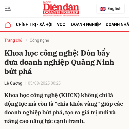
English
CHÍNH TRỊ - XÃ HỘI
VCCI
DOANH NGHIỆP
DOANH NH
bình luận
Trang chủ
Công nghệ
Khoa học công nghệ: Đòn bẩy
đưa doanh nghiệp Quảng Ninh
bứt phá
Lê Cường
05/08/2025 00:25
Khoa học công nghệ (KHCN) không chỉ là
Hủy
G
động lực mà còn là "chìa khóa vàng" giúp các
doanh nghiệp bứt phá, tạo ra giá trị mới và
nâng cao năng lực cạnh tranh.