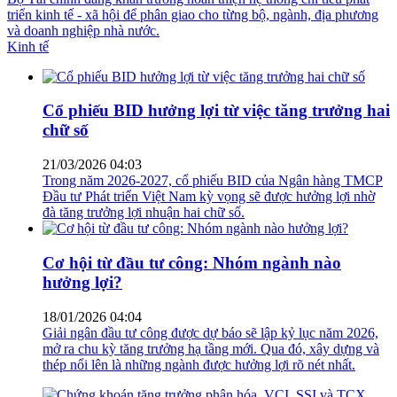
triển kinh tế - xã hội để phân giao cho từng bộ, ngành, địa phương
và doanh nghiệp nhà nước.
Kinh tế
Cổ phiếu BID hưởng lợi từ việc tăng trưởng hai
chữ số
21/03/2026 04:03
Trong năm 2026-2027, cổ phiếu BID của Ngân hàng TMCP
Đầu tư Phát triển Việt Nam kỳ vọng sẽ được hưởng lợi nhờ
đà tăng trưởng lợi nhuận hai chữ số.
Cơ hội từ đầu tư công: Nhóm ngành nào
hưởng lợi?
18/01/2026 04:04
Giải ngân đầu tư công được dự báo sẽ lập kỷ lục năm 2026,
mở ra chu kỳ tăng trưởng hạ tầng mới. Qua đó, xây dựng và
thép nổi lên là những ngành được hưởng lợi rõ nét nhất.