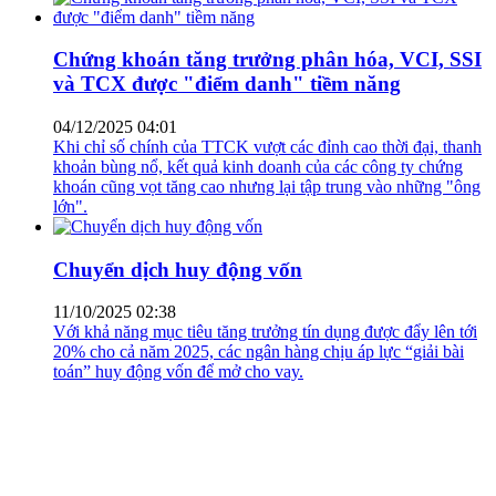
Chứng khoán tăng trưởng phân hóa, VCI, SSI
và TCX được "điểm danh" tiềm năng
04/12/2025 04:01
Khi chỉ số chính của TTCK vượt các đỉnh cao thời đại, thanh
khoản bùng nổ, kết quả kinh doanh của các công ty chứng
khoán cũng vọt tăng cao nhưng lại tập trung vào những "ông
lớn".
Chuyển dịch huy động vốn
11/10/2025 02:38
Với khả năng mục tiêu tăng trưởng tín dụng được đẩy lên tới
20% cho cả năm 2025, các ngân hàng chịu áp lực “giải bài
toán” huy động vốn để mở cho vay.