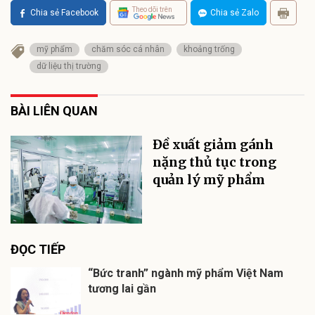
Theo dõi trên
Chia sẻ Facebook
Chia sẻ Zalo
mỹ phẩm
chăm sóc cá nhân
khoảng trống
dữ liệu thị trường
BÀI LIÊN QUAN
Đề xuất giảm gánh
nặng thủ tục trong
quản lý mỹ phẩm
ĐỌC TIẾP
“Bức tranh” ngành mỹ phẩm Việt Nam
tương lai gần