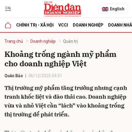
English
CHÍNH TRỊ - XÃ HỘI
VCCI
DOANH NGHIỆP
DOANH NH
bình luận
Trang chủ
Doanh nghiệp
Quản trị
Khoảng trống ngành mỹ phẩm
cho doanh nghiệp Việt
Quân Bảo
06/12/2025 04:51
Thị trường mỹ phẩm tăng trưởng nhưng cạnh
tranh khốc liệt và đào thải cao. Doanh nghiệp
Hủy
G
vừa và nhỏ Việt cần “lách” vào khoảng trống
thị trường để phát triển.