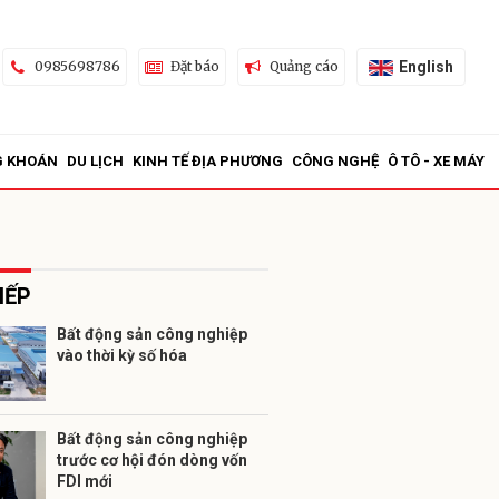
English
0985698786
Đặt báo
Quảng cáo
G KHOÁN
DU LỊCH
KINH TẾ ĐỊA PHƯƠNG
CÔNG NGHỆ
Ô TÔ - XE MÁY
IẾP
Bất động sản công nghiệp
vào thời kỳ số hóa
ửi
Bất động sản công nghiệp
trước cơ hội đón dòng vốn
FDI mới