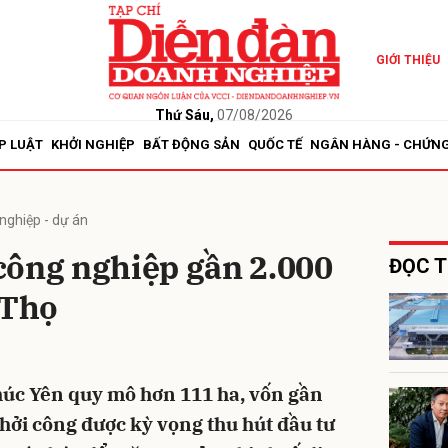
GIỚI THIỆU
bình luận
Thứ Sáu,
07/08/2026
P LUẬT
KHỞI NGHIỆP
BẤT ĐỘNG SẢN
QUỐC TẾ
NGÂN HÀNG - CHỨN
nghiệp - dự án
công nghiệp gần 2.000
ĐỌC T
 Thọ
Hủy
G
úc Yên quy mô hơn 111 ha, vốn gần
khởi công được kỳ vọng thu hút đầu tư