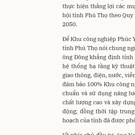
thực hiện thắng lợi các mụ
hội tỉnh Phú Thọ theo Qu
2050.
Để Khu công nghiệp Phúc Y
tỉnh Phú Thọ nói chung ngà
ông Đông khẳng định tỉnh
hệ thống hạ tầng kỹ thuậ
giao thông, điện, nước, viễ
đảm bảo 100% Khu công ngh
chuẩn và sử dụng năng lư
chất lượng cao và xây dựn
động; đồng thời tập trun
hoạch của tỉnh đã được phê
Về phía chủ đầu tư,
ô
ng Ng