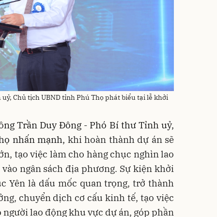
uỷ, Chủ tịch UBND tỉnh Phú Thọ phát biểu tại lễ khởi
ô
ng Trần Duy Đông - Phó Bí thư Tỉnh uỷ,
Thọ
nhấn mạnh,
khi hoàn thành dự án sẽ
ớn, tạo việc làm cho hàng chục nghìn lao
 vào ngân sách địa phương. Sự kiện khởi
c Yên là dấu mốc quan trọng, trở thành
ởng, chuyển dịch cơ cấu kinh tế, tạo việc
 người lao động khu vực dự án, góp phần