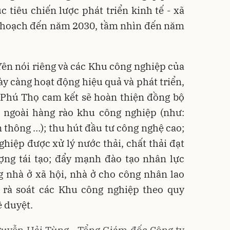
c tiêu chiến lược phát triển kinh tế - xã
y hoạch đến năm 2030, tầm nhìn đến năm
ên nói riêng và các Khu công nghiệp của
y càng hoạt động hiệu quả và phát triển,
 Phú Thọ cam kết sẽ hoàn thiện đồng bộ
t ngoài hàng rào khu công nghiệp (như:
n thông …); thu hút đầu tư công nghệ cao;
iệp được xử lý nước thải, chất thải đạt
ợng tái tạo; đẩy mạnh đào tạo nhân lực
g nhà ở xã hội, nhà ở cho công nhân lao
g rà soát các Khu công nghiệp theo quy
 duyệt.
uyễn Hải Tùng - Tổng Giám đốc Công ty