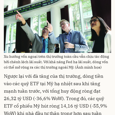
Xu hướng vốn ngoại trên thị trường toàn cầu vẫn chịu tác động
bởi chênh lệch lãi suất. Với khả năng Fed hạ lãi suất, dòng vốn
có thể mở rộng ra các thị trường ngoài Mỹ. (Ảnh minh họa)
Ngược lại với đà tăng của thị trường, dòng tiền
vào các quỹ ETF tại Mỹ hạ nhiệt sau khi tăng
mạnh tuần trước, với tổng huy động ròng đạt
26,32 tỷ USD (-36,6% WoW). Trong đó, các quỹ
ETF cổ phiếu Mỹ hút ròng 14,16 tỷ USD (-55,9%
WoW) khi nhà đầu tư thận trọng hơn sau tuần