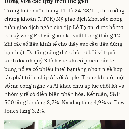
Dòng vốn các quỹ trên thế giới
Trong tuần cuối tháng 11, từ 24-28/11, thị trường
chứng khoán (TTCK) Mỹ giao dịch khởi sắc trong
tuần giao dịch ngắn của dịp Lễ Tạ ơn, được hỗ trợ
bởi kỳ vọng Fed cắt giảm lãi suất trong tháng 12
khi các số liệu kinh tế cho thấy sức cầu tiêu dùng
hạ nhiệt. Đà tăng cũng được hỗ trợ bởi kết quả
kinh doanh quý 3 tích cực khi cổ phiếu bán lẻ
bùng nổ và cổ phiếu Intel bật tăng nhờ tin về hợp
tác phát triển chip AI với Apple. Trong khi đó, một
số mã công nghệ và AI khác chịu áp lực chốt lời và
nhóm y tế có diễn biến phân hóa. Kết tuần, S&P
500 tăng khoảng 3,7%, Nasdaq tăng 4,9% và Dow
Jones tăng 3,2%.