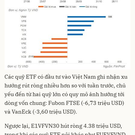
Các quỹ ETF có đầu tư vào Việt Nam ghi nhận xu
hướng rút ròng nhiều hơn so với tuần trước, chủ
yếu đến từ hai quỹ lớn có quy mô ảnh hưởng tới
dòng vốn chung: Fubon FTSE (-6,73 triệu USD)
và VanEck (-3,60 triệu USD).
Ngược lại, E1VFVN30 hút ròng 4.38 triệu USD,
trong khi các quỹ ETF nội khác như FUEVFVND