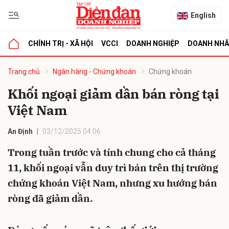
English
CHÍNH TRỊ - XÃ HỘI
VCCI
DOANH NGHIỆP
DOANH NH
bình luận
Trang chủ
Ngân hàng - Chứng khoán
Chứng khoán
Khối ngoại giảm dần bán ròng tại
Việt Nam
An Định
03/12/2025 04:06
Trong tuần trước và tính chung cho cả tháng
11, khối ngoại vẫn duy trì bán trên thị trường
Hủy
G
chứng khoán Việt Nam, nhưng xu hướng bán
ròng đã giảm dần.