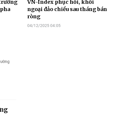
 trường
VN-Index phục hồi, khối
 pha
ngoại đảo chiều sau tháng bán
ròng
04/12/2025 04:05
trường
ững