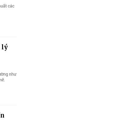
suất các
 lý
dường như
mẽ.
ền