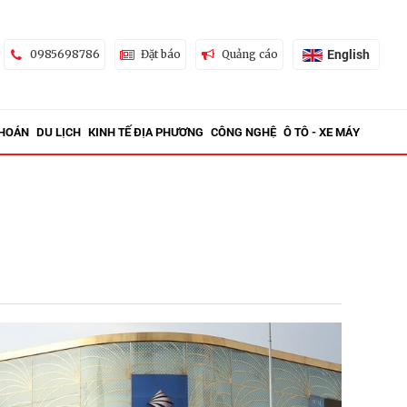
English
0985698786
Đặt báo
Quảng cáo
KHOÁN
DU LỊCH
KINH TẾ ĐỊA PHƯƠNG
CÔNG NGHỆ
Ô TÔ - XE MÁY