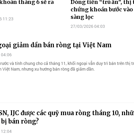
hoán tháng 6 sẽ ra
Dòng tiền “trú ẩn”, thị
chứng khoán bước vào
sàng lọc
6 11:23
27/03/2026 04:03
goại giảm dần bán ròng tại Việt Nam
 04:06
rước và tính chung cho cả tháng 11, khối ngoại vẫn duy trì bán trên thị 
 Việt Nam, nhưng xu hướng bán ròng đã giảm dần.
N, IJC được các quỹ mua ròng tháng 10, nh
bị bán ròng?
 12:04