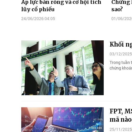
Áp lực bán ròng và cơ hội tích
Chứng k
lũy cổ phiếu
sao?
24/06/2026 04:05
01/06/202
Khối n
03/12/2025
Trong tuần t
chứng khoán
FPT, MS
mã nào 
25/11/2025