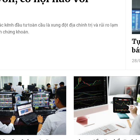
c kênh đầu tư toàn cầu là xung đột địa chính trị và rủi ro lạm
nh chứng khoán.
Tự
bá
28/