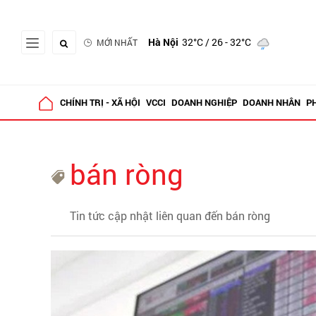
Hà Nội
32°C
/ 26 - 32°C
MỚI NHẤT
CHÍNH TRỊ - XÃ HỘI
VCCI
DOANH NGHIỆP
DOANH NHÂN
P
bán ròng
Tin tức cập nhật liên quan đến bán ròng