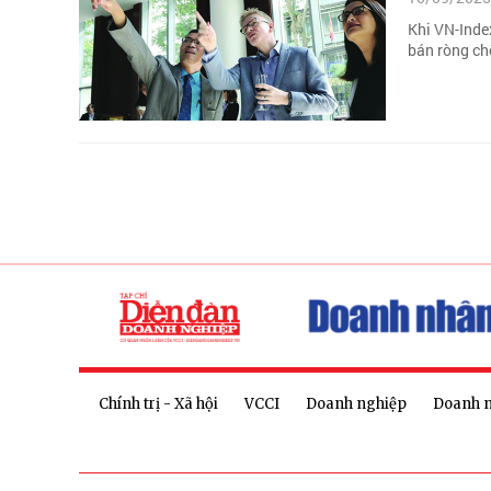
Khi VN-Inde
bán ròng chố
Chính trị - Xã hội
VCCI
Doanh nghiệp
Doanh 