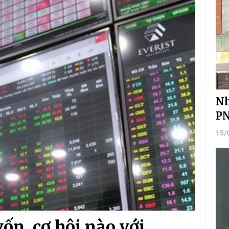
Nh
PN
15/
ốn, cơ hội nào với