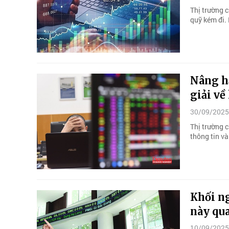
Thị trường 
quỹ kém đi.
Nâng h
giải về
30/09/2025
Thị trường 
thông tin v
Khối ng
này qua
10/09/2025