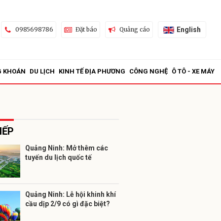
English
0985698786
Đặt báo
Quảng cáo
G KHOÁN
DU LỊCH
KINH TẾ ĐỊA PHƯƠNG
CÔNG NGHỆ
Ô TÔ - XE MÁY
IẾP
Quảng Ninh: Mở thêm các
tuyến du lịch quốc tế
ửi
Quảng Ninh: Lễ hội khinh khí
cầu dịp 2/9 có gì đặc biệt?