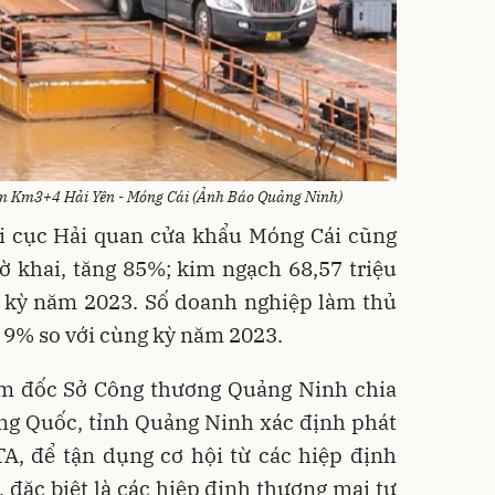
m Km3+4 Hải Yên - Móng Cái (Ảnh Báo Quảng Ninh)
hi cục Hải quan cửa khẩu Móng Cái cũng
ờ khai, tăng 85%; kim ngạch 68,57 triệu
g kỳ năm 2023. Số doanh nghiệp làm thủ
 9% so với cùng kỳ năm 2023.
m đốc Sở Công thương Quảng Ninh chia
ung Quốc, tỉnh Quảng Ninh xác định phát
TA, để tận dụng cơ hội từ các hiệp định
, đặc biệt là các hiệp định thương mại tự