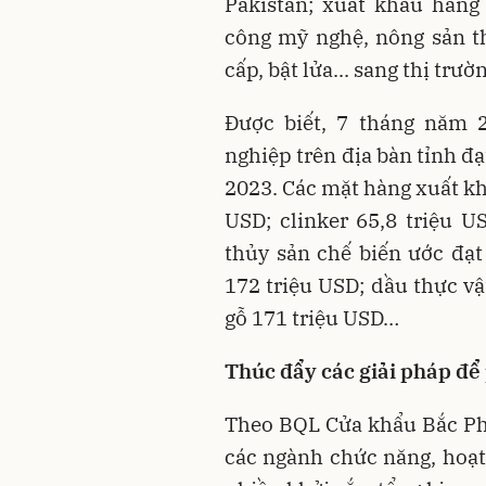
Pakistan; xuất khẩu hàng
công mỹ nghệ, nông sản t
cấp, bật lửa... sang thị trư
Được biết, 7 tháng năm 
nghiệp trên địa bàn tỉnh đạ
2023. Các mặt hàng xuất kh
USD; clinker 65,8 triệu U
thủy sản chế biến ước đạt 
172 triệu USD; dầu thực vậ
gỗ 171 triệu USD…
Thúc đẩy các giải pháp để 
Theo BQL Cửa khẩu Bắc Pho
các ngành chức năng, hoạ