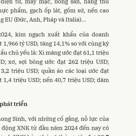
 điện tử, may mặc, nông sản, hàng thủ
hực phẩm, gạch ốp lát, gốm sứ, nến cao
ờng EU (Đức, Anh, Pháp và Italia)…
2024, kim ngạch xuất khẩu của doanh
t 1,966 tỷ USD, tăng 14,1% so với cùng kỳ
ẩu chủ yếu là: Xi măng ước đạt 61,1 triệu
SD; xơ, sợi bông ước đạt 262 triệu USD;
3,2 triệu USD; quần áo các loại ước đạt
t 1,4 triệu USD; nến 40,7 triệu USD; dăm
phát triển
ng Sinh, với những cố gắng, nỗ lực của
t động XNK từ đầu năm 2024 đến nay có