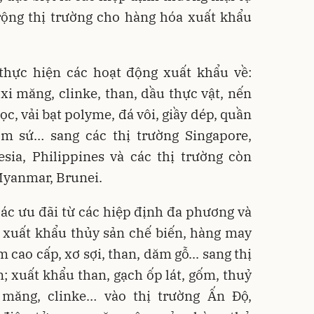
ộng thị trường cho hàng hóa xuất khẩu
 thực hiện các hoạt động xuất khẩu về:
, xi măng, clinke, than, dầu thực vật, nến
ọc, vải bạt polyme, đá vôi, giầy dép, quần
m sứ… sang các thị trường Singapore,
esia, Philippines và các thị trường còn
Myanmar, Brunei.
các ưu đãi từ các hiệp định đa phương và
xuất khẩu thủy sản chế biến, hàng may
 cao cấp, xơ sợi, than, dăm gỗ... sang thị
 xuất khẩu than, gạch ốp lát, gốm, thuỷ
 măng, clinke… vào thị trường Ấn Độ,