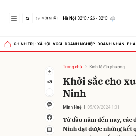
Hà Nội
32°C
/ 26 - 32°C
MỚI NHẤT
Gửi 
CHÍNH TRỊ - XÃ HỘI
VCCI
DOANH NGHIỆP
DOANH NHÂN
PHÁ
Trang chủ
Kinh tế địa phương
Khởi sắc cho x
Ninh
Minh Huệ
05/09/2024 1:31
Từ đầu năm đến nay, các 
Ninh đạt được những kết qu