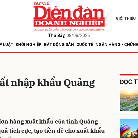
GIỚI THIỆU
bình luận
Thứ Bảy,
08/08/2026
P LUẬT
KHỞI NGHIỆP
BẤT ĐỘNG SẢN
QUỐC TẾ
NGÂN HÀNG - CHỨN
uất nhập khẩu Quảng
ĐỌC T
Hủy
G
đơn hàng xuất khẩu của tỉnh Quảng
ả tích cực, tạo tiền đề cho xuất khẩu