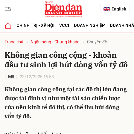
English
CHÍNH TRỊ - XÃ HỘI
VCCI
DOANH NGHIỆP
DOANH NH
bình luận
Trang chủ
Ngân hàng - Chứng khoán
Chuyên đề
Không gian công cộng - khoản
đầu tư sinh lợi hút dòng vốn tỷ đô
L.Mỹ
23/12/2025 15:58
Không gian công cộng tại các đô thị lớn đang
được tái định vị như một tài sản chiến lược
Hủy
G
của nền kinh tế đô thị, có thể thu hút dòng
vốn tỷ đô.