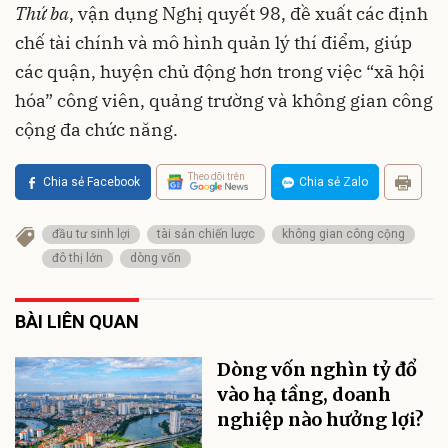
Thứ ba
, vận dụng Nghị quyết 98, đề xuất các định
chế tài chính và mô hình quản lý thí điểm, giúp
các quận, huyện chủ động hơn trong việc “xã hội
hóa” công viên, quảng trường và không gian công
cộng đa chức năng.
Theo dõi trên
Chia sẻ Facebook
Chia sẻ Zalo
đầu tư sinh lợi
tài sản chiến lược
không gian công cộng
đô thị lớn
dòng vốn
BÀI LIÊN QUAN
Dòng vốn nghìn tỷ đổ
vào hạ tầng, doanh
nghiệp nào hưởng lợi?