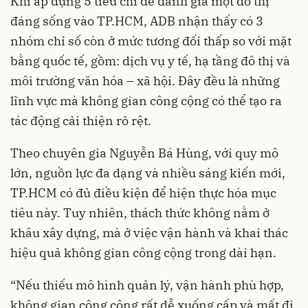
Khi áp dụng 5 tiêu chí để đánh giá một đô thị
đáng sống vào TP.HCM, ADB nhận thấy có 3
nhóm chỉ số còn ở mức tương đối thấp so với mặt
bằng quốc tế, gồm: dịch vụ y tế, hạ tầng đô thị và
môi trường văn hóa – xã hội. Đây đều là những
lĩnh vực mà không gian công cộng có thể tạo ra
tác động cải thiện rõ rệt.
Theo chuyên gia Nguyễn Bá Hùng, với quy mô
lớn, nguồn lực đa dạng và nhiều sáng kiến mới,
TP.HCM có đủ điều kiện để hiện thực hóa mục
tiêu này. Tuy nhiên, thách thức không nằm ở
khâu xây dựng, mà ở việc vận hành và khai thác
hiệu quả không gian công cộng trong dài hạn.
“Nếu thiếu mô hình quản lý, vận hành phù hợp,
không gian công cộng rất dễ xuống cấp và mất đi