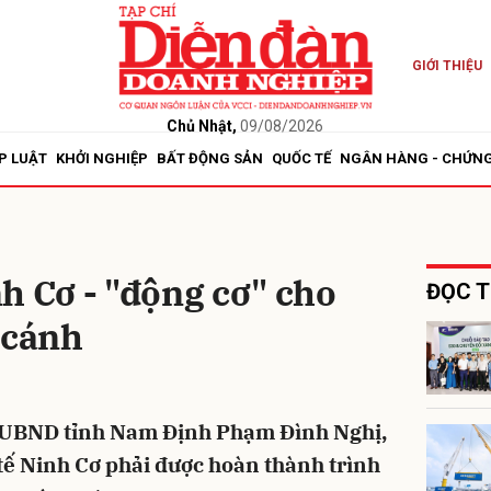
GIỚI THIỆU
bình luận
Chủ Nhật,
09/08/2026
P LUẬT
KHỞI NGHIỆP
BẤT ĐỘNG SẢN
QUỐC TẾ
NGÂN HÀNG - CHỨN
h Cơ - "động cơ" cho
ĐỌC T
 cánh
Hủy
G
h UBND tỉnh Nam Định Phạm Đình Nghị,
tế Ninh Cơ phải được hoàn thành trình