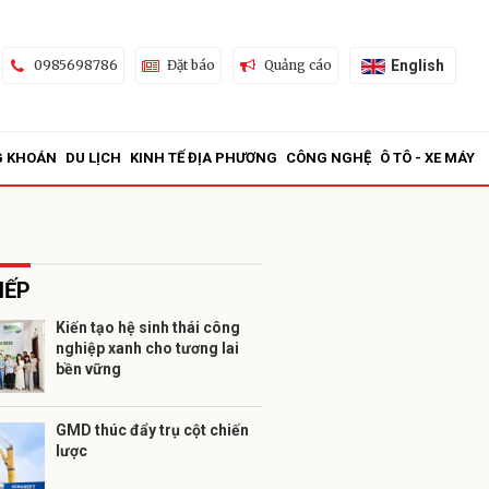
English
0985698786
Đặt báo
Quảng cáo
G KHOÁN
DU LỊCH
KINH TẾ ĐỊA PHƯƠNG
CÔNG NGHỆ
Ô TÔ - XE MÁY
IẾP
Kiến tạo hệ sinh thái công
nghiệp xanh cho tương lai
ửi
bền vững
GMD thúc đẩy trụ cột chiến
lược