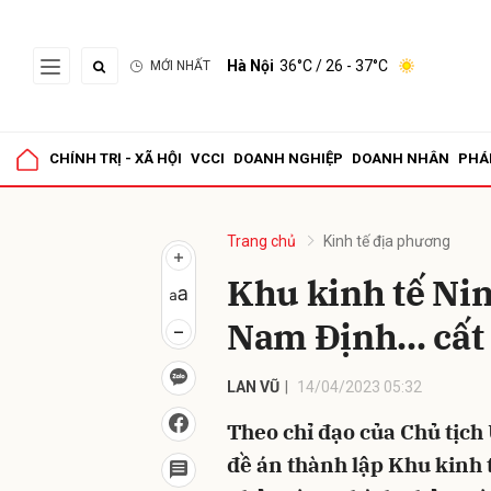
Hà Nội
36°C
/ 26 - 37°C
MỚI NHẤT
Gửi 
CHÍNH TRỊ - XÃ HỘI
VCCI
DOANH NGHIỆP
DOANH NHÂN
PHÁ
Trang chủ
Kinh tế địa phương
Khu kinh tế Nin
Nam Định... cất
LAN VŨ
14/04/2023 05:32
Theo chỉ đạo của Chủ tịc
đề án thành lập Khu kinh 