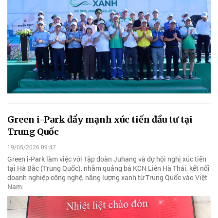
Green i-Park đẩy mạnh xúc tiến đầu tư tại
Trung Quốc
19/05/2026 09:47
Green i-Park làm việc với Tập đoàn Juhang và dự hội nghị xúc tiến
tại Hà Bắc (Trung Quốc), nhằm quảng bá KCN Liên Hà Thái, kết nối
doanh nghiệp công nghệ, năng lượng xanh từ Trung Quốc vào Việt
Nam.