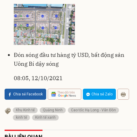
Đón sóng đầu tư hàng tỷ USD, bất động sản
Uông Bí dậy sóng
08:05, 12/10/2021
Theo dõi trên
Chia sẻ Facebook
Chia sẻ Zalo
Khu Kinh tế
Quảng Ninh
Cao tốc Hạ Long - Vân Đồn
kinh tế
Kinh tế xanh
BÀI LIÊN QUAN