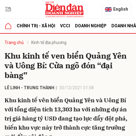
English
CHÍNH TRỊ - XÃ HỘI
VCCI
DOANH NGHIỆP
DOANH NH
bình luận
Trang chủ
Kinh tế địa phương
Khu kinh tế ven biển Quảng Yên
và Uông Bí: Cửa ngõ đón “đại
bàng”
LÊ LINH - TRUNG THÀNH
30/12/2021 01:08
Khu kinh tế vên biển Quảng Yên và Uông Bí
Hủy
G
với tổng diện tích 13,303 ha với những dự án
trị giá hàng tỷ USD đang tạo lực đẩy đột phá,
biến khu vực này trở thành cực tăng trưởng