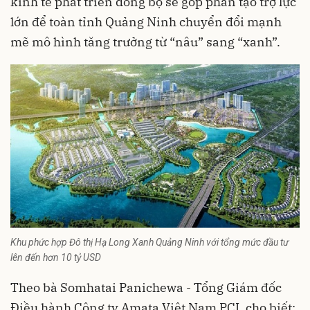
kinh tế phát triển đồng bộ sẽ góp phần tạo trợ lực
lớn để toàn tỉnh Quảng Ninh chuyển đổi mạnh
mẽ mô hình tăng trưởng từ “nâu” sang “xanh”.
Khu phức hợp Đô thị Hạ Long Xanh Quảng Ninh với tổng mức đầu tư
lên đến hơn 10 tỷ USD
Theo bà Somhatai Panichewa - Tổng Giám đốc
Điều hành Công ty Amata Việt Nam PCL cho biết: