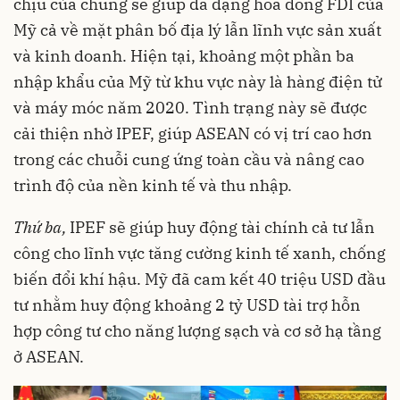
chịu của chúng sẽ giúp đa dạng hóa dòng FDI của
Mỹ cả về mặt phân bố địa lý lẫn lĩnh vực sản xuất
và kinh doanh. Hiện tại, khoảng một phần ba
nhập khẩu của Mỹ từ khu vực này là hàng điện tử
và máy móc năm 2020. Tình trạng này sẽ được
cải thiện nhờ IPEF, giúp ASEAN có vị trí cao hơn
trong các chuỗi cung ứng toàn cầu và nâng cao
trình độ của nền kinh tế và thu nhập.
Thứ ba,
IPEF sẽ giúp huy động tài chính cả tư lẫn
công cho lĩnh vực tăng cường kinh tế xanh, chống
biến đổi khí hậu. Mỹ đã cam kết 40 triệu USD đầu
tư nhằm huy động khoảng 2 tỷ USD tài trợ hỗn
hợp công tư cho năng lượng sạch và cơ sở hạ tầng
ở ASEAN.