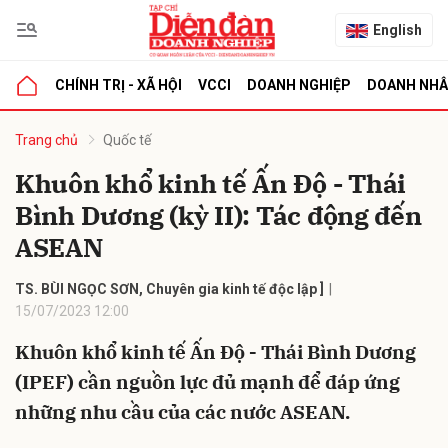
English
CHÍNH TRỊ - XÃ HỘI
VCCI
DOANH NGHIỆP
DOANH NH
bình luận
Trang chủ
Quốc tế
Khuôn khổ kinh tế Ấn Độ - Thái
Bình Dương (kỳ II): Tác động đến
ASEAN
TS. BÙI NGỌC SƠN, Chuyên gia kinh tế độc lập ]
15/07/2023 12:00
Hủy
G
Khuôn khổ kinh tế Ấn Độ - Thái Bình Dương
(IPEF) cần nguồn lực đủ mạnh để đáp ứng
những nhu cầu của các nước ASEAN.