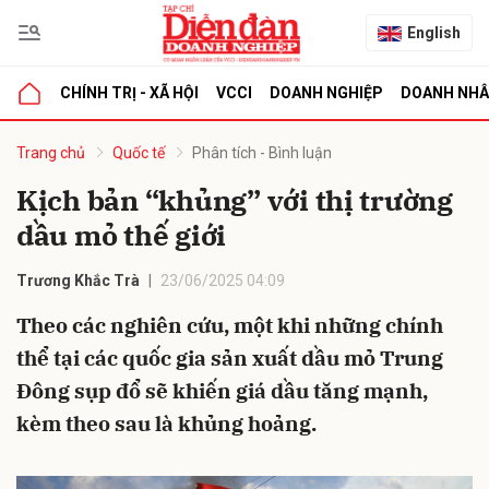
English
CHÍNH TRỊ - XÃ HỘI
VCCI
DOANH NGHIỆP
DOANH NH
bình luận
Trang chủ
Quốc tế
Phân tích - Bình luận
Kịch bản “khủng” với thị trường
dầu mỏ thế giới
Trương Khắc Trà
23/06/2025 04:09
Theo các nghiên cứu, một khi những chính
thể tại các quốc gia sản xuất dầu mỏ Trung
Hủy
G
Đông sụp đổ sẽ khiến giá dầu tăng mạnh,
kèm theo sau là khủng hoảng.