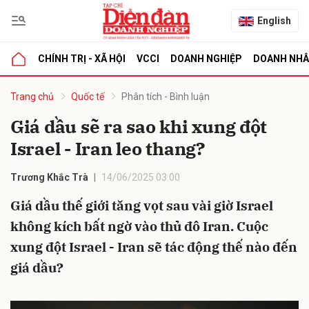
English
CHÍNH TRỊ - XÃ HỘI
VCCI
DOANH NGHIỆP
DOANH NH
bình luận
Trang chủ
Quốc tế
Phân tích - Bình luận
Giá dầu sẽ ra sao khi xung đột
Israel - Iran leo thang?
Trương Khắc Trà
14/06/2025 03:00
Giá dầu thế giới tăng vọt sau vài giờ Israel
không kích bất ngờ vào thủ đô Iran. Cuộc
Hủy
G
xung đột Israel - Iran sẽ tác động thế nào đến
giá dầu?