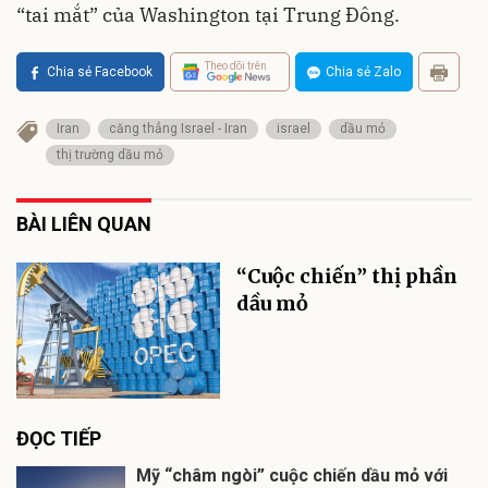
“tai mắt” của Washington tại Trung Đông.
Theo dõi trên
Chia sẻ Facebook
Chia sẻ Zalo
Iran
căng thẳng Israel - Iran
israel
dầu mỏ
thị trường dầu mỏ
BÀI LIÊN QUAN
“Cuộc chiến” thị phần
dầu mỏ
ĐỌC TIẾP
Mỹ “châm ngòi” cuộc chiến dầu mỏ với