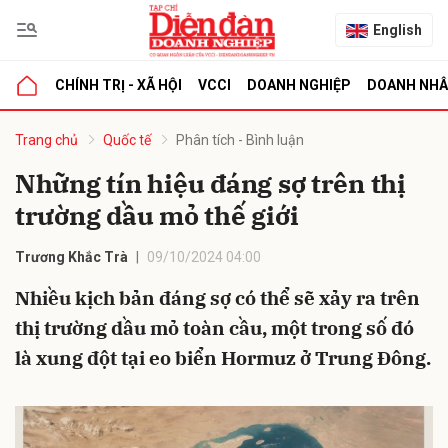
English
CHÍNH TRỊ - XÃ HỘI
VCCI
DOANH NGHIỆP
DOANH NH
bình luận
Trang chủ
Quốc tế
Phân tích - Bình luận
Những tín hiệu đáng sợ trên thị
trường dầu mỏ thế giới
Trương Khắc Trà
09/10/2024 04:00
Nhiều kịch bản đáng sợ có thể sẽ xảy ra trên
thị trường dầu mỏ toàn cầu, một trong số đó
Hủy
G
là xung đột tại eo biển Hormuz ở Trung Đông.