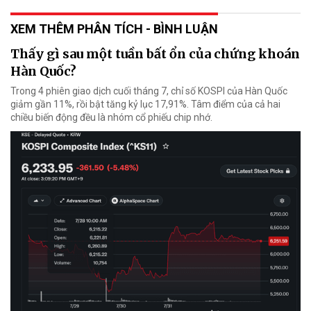
XEM THÊM PHÂN TÍCH - BÌNH LUẬN
Thấy gì sau một tuần bất ổn của chứng khoán
Hàn Quốc?
Trong 4 phiên giao dịch cuối tháng 7, chỉ số KOSPI của Hàn Quốc
giảm gần 11%, rồi bật tăng kỷ lục 17,91%. Tâm điểm của cả hai
chiều biến động đều là nhóm cổ phiếu chip nhớ.