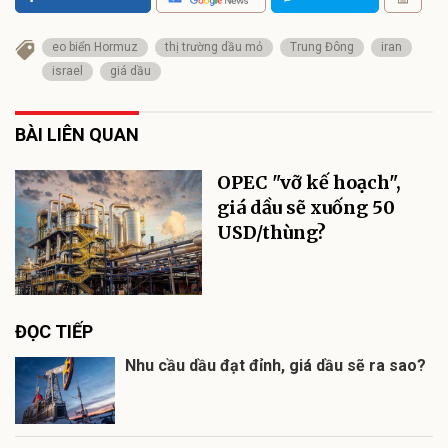
eo biển Hormuz
thị trường dầu mỏ
Trung Đông
iran
israel
giá dầu
BÀI LIÊN QUAN
OPEC "vỡ kế hoạch",
giá dầu sẽ xuống 50
USD/thùng?
ĐỌC TIẾP
Nhu cầu dầu đạt đỉnh, giá dầu sẽ ra sao?