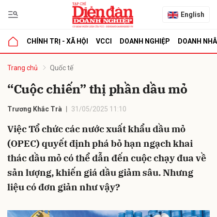
English
CHÍNH TRỊ - XÃ HỘI
VCCI
DOANH NGHIỆP
DOANH NH
bình luận
Trang chủ
Quốc tế
“Cuộc chiến” thị phần dầu mỏ
Trương Khắc Trà
31/05/2025 11:10
Việc Tổ chức các nước xuất khẩu dầu mỏ
(OPEC) quyết định phá bỏ hạn ngạch khai
thác dầu mỏ có thể dẫn đến cuộc chạy đua về
Hủy
G
sản lượng, khiến giá dầu giảm sâu. Nhưng
liệu có đơn giản như vậy?