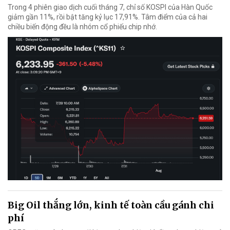
Trong 4 phiên giao dịch cuối tháng 7, chỉ số KOSPI của Hàn Quốc
giảm gần 11%, rồi bật tăng kỷ lục 17,91%. Tâm điểm của cả hai
chiều biến động đều là nhóm cổ phiếu chip nhớ.
Big Oil thắng lớn, kinh tế toàn cầu gánh chi
phí