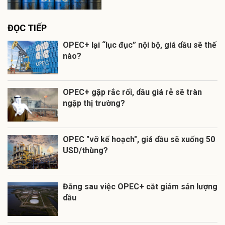
ĐỌC TIẾP
OPEC+ lại “lục đục” nội bộ, giá dầu sẽ thế
nào?
OPEC+ gặp rắc rối, dầu giá rẻ sẽ tràn
ngập thị trường?
OPEC "vỡ kế hoạch", giá dầu sẽ xuống 50
USD/thùng?
Đằng sau việc OPEC+ cắt giảm sản lượng
dầu