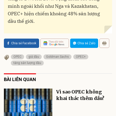
minh ngoài khối như Nga và Kazakhstan,
OPEC+ hiện chiếm khoảng 48% sản lượng
dầu thế giới.
Theo dõi trên
Chia sẻ Facebook
Chia sẻ Zalo
OPEC
giá dầu
Goldman Sachs
OPEC+
tăng sản lượng dầu
BÀI LIÊN QUAN
Vì sao OPEC không
khai thác thêm dầu?