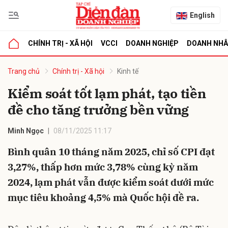
English
CHÍNH TRỊ - XÃ HỘI
VCCI
DOANH NGHIỆP
DOANH NH
bình luận
Trang chủ
Chính trị - Xã hội
Kinh tế
Kiểm soát tốt lạm phát, tạo tiền
đề cho tăng trưởng bền vững
Minh Ngọc
08/11/2025 11:17
Bình quân 10 tháng năm 2025, chỉ số CPI đạt
3,27%, thấp hơn mức 3,78% cùng kỳ năm
Hủy
G
2024, lạm phát vẫn được kiểm soát dưới mức
mục tiêu khoảng 4,5% mà Quốc hội đề ra.