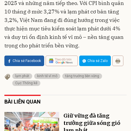
2025 và những năm tiếp theo. Với CPI bình quân
10 tháng ở mức 3,27% và lạm phát cơ bản tăng
3,2%, Việt Nam đang đi đúng hướng trong việc
thực hiện mục tiêu kiểm soát lạm phát dưới 4%
và duy trì ổn định kinh tế vĩ mô – nền tảng quan
trọng cho phát triển bền vững.
Theo dõi trên
Chia sẻ Facebook
Chia sẻ Zalo
lạm phát
kinh tế vĩ mô
tăng trưởng bền vững
Cục Thống kê
BÀI LIÊN QUAN
Giữ vững đà tăng
trưởng giữa sóng gió
lạm phát