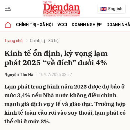
English
CHÍNH TRỊ - XÃ HỘI
VCCI
DOANH NGHIỆP
DOANH NH
bình luận
Trang chủ
Chính trị - Xã hội
Kinh tế ổn định, kỳ vọng lạm
phát 2025 “về đích” dưới 4%
Nguyễn Thu Hà
10/07/2025 03:57
Lạm phát trung bình năm 2025 được dự báo ở
mức 3,4% nếu Nhà nước không điều chỉnh
Hủy
G
mạnh giá dịch vụ y tế và giáo dục. Trường hợp
kinh tế toàn cầu rơi vào suy thoái, lạm phát có
thể chỉ ở mức 3%.