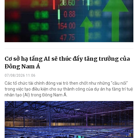
Cơ sở hạ tầng AI sẽ thúc đẩy tăng trưởng của
Đông Nam Á
07/08/2026 11:06
Các tổ chức tài chính đóng vai trò then chốt như những "cầu nối"
trong việc tạo điều kiện cho sự thành công của dự án hạ tầng trí tuệ
nhân tạo (AI) trong Đông Nam Á.