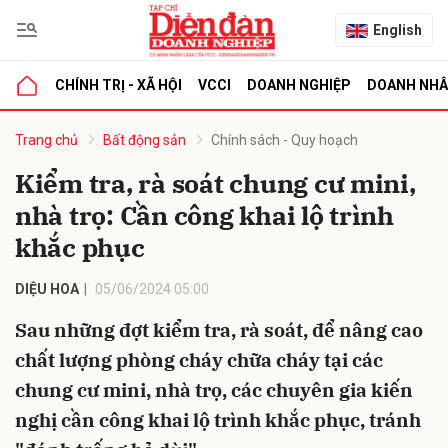
English
CHÍNH TRỊ - XÃ HỘI
VCCI
DOANH NGHIỆP
DOANH NH
bình luận
Trang chủ
Bất động sản
Chính sách - Quy hoạch
Kiểm tra, rà soát chung cư mini,
nhà trọ: Cần công khai lộ trình
khắc phục
DIỆU HOA
05/06/2024 05:00
Sau những đợt kiểm tra, rà soát, để nâng cao
Hủy
G
chất lượng phòng cháy chữa cháy tại các
chung cư mini, nhà trọ, các chuyên gia kiến
nghị cần công khai lộ trình khắc phục, tránh