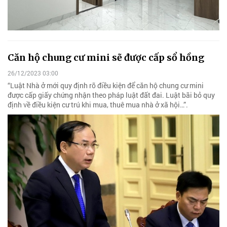
Căn hộ chung cư mini sẽ được cấp sổ hồng
26/12/2023 03:00
“Luật Nhà ở mới quy định rõ điều kiện để căn hộ chung cư mini
được cấp giấy chứng nhận theo pháp luật đất đai. Luật bãi bỏ quy
định về điều kiện cư trú khi mua, thuê mua nhà ở xã hội…”.