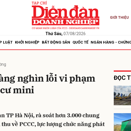
GIỚI THIỆU
bình luận
Thứ Sáu,
07/08/2026
P LUẬT
KHỞI NGHIỆP
BẤT ĐỘNG SẢN
QUỐC TẾ
NGÂN HÀNG - CHỨN
ường
hàng nghìn lỗi vi phạm
ĐỌC T
 cư mini
Hủy
G
n TP Hà Nội, rà soát hơn 3.000 chung
 thu về PCCC, lực lượng chức năng phát