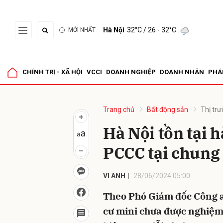
Hà Nội
32°C
/ 26 - 32°C
MỚI NHẤT
Gửi 
CHÍNH TRỊ - XÃ HỘI
VCCI
DOANH NGHIỆP
DOANH NHÂN
PHÁ
Trang chủ
Bất động sản
Thị tr
Hà Nội tồn tại 
PCCC tại chung
VI ANH
28/06/2024 05:00
Theo Phó Giám đốc Công a
cư mini chưa được nghiệm