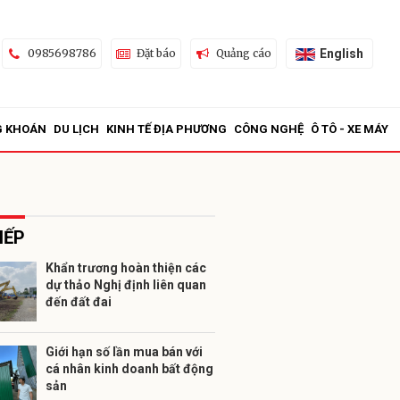
English
0985698786
Đặt báo
Quảng cáo
G KHOÁN
DU LỊCH
KINH TẾ ĐỊA PHƯƠNG
CÔNG NGHỆ
Ô TÔ - XE MÁY
IẾP
Khẩn trương hoàn thiện các
dự thảo Nghị định liên quan
ửi
đến đất đai
Giới hạn số lần mua bán với
cá nhân kinh doanh bất động
sản