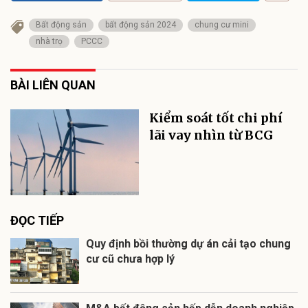
Bất động sản
bất động sản 2024
chung cư mini
nhà trọ
PCCC
BÀI LIÊN QUAN
Kiểm soát tốt chi phí
lãi vay nhìn từ BCG
ĐỌC TIẾP
Quy định bồi thường dự án cải tạo chung
cư cũ chưa hợp lý