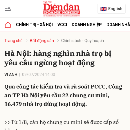
English
CHÍNH TRỊ - XÃ HỘI
VCCI
DOANH NGHIỆP
DOANH NH
bình luận
Trang chủ
Bất động sản
Chính sách - Quy hoạch
Hà Nội: hàng nghìn nhà trọ bị
yêu cầu ngừng hoạt động
VI ANH
09/07/2024 14:00
Qua công tác kiểm tra và rà soát PCCC, Công
an TP Hà Nội yêu cầu 22 chung cư mini,
Hủy
G
16.479 nhà trọ dừng hoạt động.
>>
Từ 1/8, căn hộ chung cư mini sẽ được cấp sổ