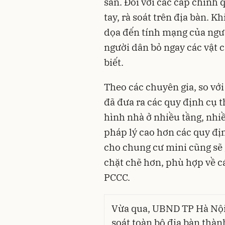
sản. Đối với các cấp chính
tay, rà soát trên địa bàn. K
dọa đến tính mạng của ngườ
người dân bỏ ngay các vật c
biết.
Theo các chuyên gia, so vớ
đã đưa ra các quy định cụ 
hình nhà ở nhiều tầng, nhi
pháp lý cao hơn các quy địn
cho chung cư mini cũng sẽ 
chặt chẽ hơn, phù hợp về c
PCCC.
Vừa qua, UBND TP Hà Nội 
soát toàn bộ địa bàn thàn