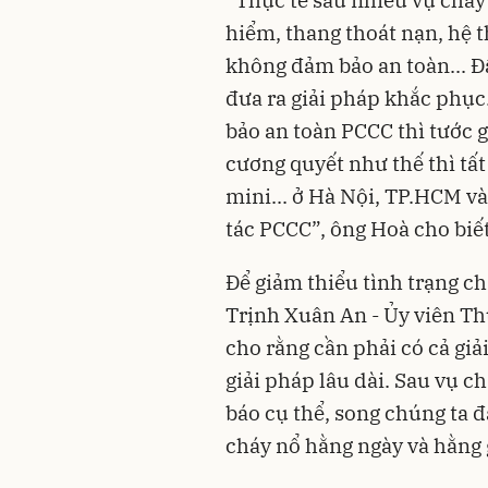
hiểm, thang thoát nạn, hệ 
không đảm bảo an toàn... Đ
đưa ra giải pháp khắc phụ
bảo an toàn PCCC thì tước 
cương quyết như thế thì tất
mini... ở Hà Nội, TP.HCM v
tác PCCC”, ông Hoà cho biết
Để giảm thiểu tình trạng ch
Trịnh Xuân An - Ủy viên T
cho rằng cần phải có cả giả
giải pháp lâu dài. Sau vụ c
báo cụ thể, song chúng ta 
cháy nổ hằng ngày và hằng 