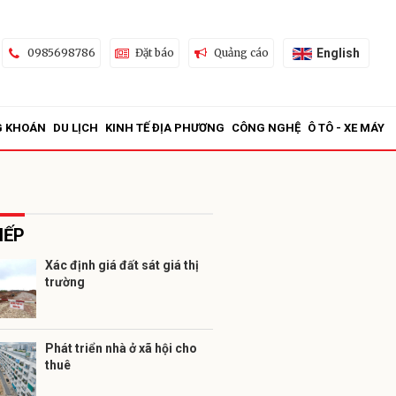
English
0985698786
Đặt báo
Quảng cáo
G KHOÁN
DU LỊCH
KINH TẾ ĐỊA PHƯƠNG
CÔNG NGHỆ
Ô TÔ - XE MÁY
IẾP
Xác định giá đất sát giá thị
trường
ửi
Phát triển nhà ở xã hội cho
thuê