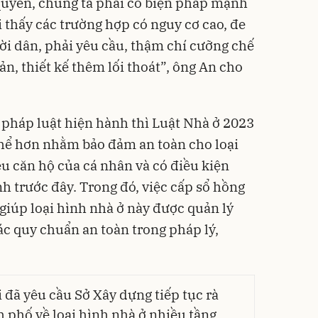
 quyền, chúng ta phải có biện pháp mạnh
hi thấy các trường hợp có nguy cơ cao, đe
i dân, phải yêu cầu, thậm chí cưỡng chế
ản, thiết kế thêm lối thoát”, ông An cho
i pháp luật hiện hành thì Luật Nhà ở 2023
thể hơn nhằm bảo đảm an toàn cho loại
ều căn hộ của cá nhân và có điều kiện
h trước đây. Trong đó, việc cấp sổ hồng
giúp loại hình nhà ở này được quản lý
ác quy chuẩn an toàn trong pháp lý,
đã yêu cầu Sở Xây dựng tiếp tục rà
h phố về loại hình nhà ở nhiều tầng,