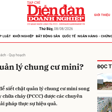
GIỚI THIỆU
bình luận
Thứ Bảy,
08/08/2026
P LUẬT
KHỞI NGHIỆP
BẤT ĐỘNG SẢN
QUỐC TẾ
NGÂN HÀNG - CHỨN
sách - Quy hoạch
uản lý chung cư mini?
ĐỌC T
Hủy
G
để siết chặt quản lý chung cư mini song
y chữa cháy (PCCC) được các chuyên
iải pháp thực sự hiệu quả.