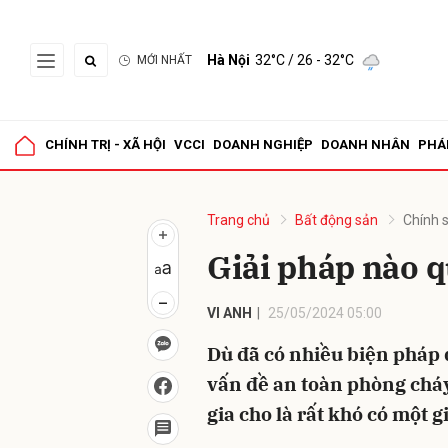
Hà Nội
32°C
/ 26 - 32°C
MỚI NHẤT
Gửi 
CHÍNH TRỊ - XÃ HỘI
VCCI
DOANH NGHIỆP
DOANH NHÂN
PHÁ
Trang chủ
Bất động sản
Chính 
Giải pháp nào q
VI ANH
25/05/2024 05:00
Dù đã có nhiều biện pháp 
vấn đề an toàn phòng chá
gia cho là rất khó có một g