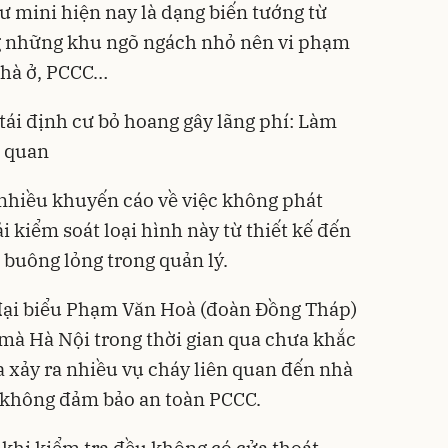
ư mini hiện nay là dạng biến tướng từ
ng những khu ngõ ngách nhỏ nên vi phạm
nhà ở, PCCC…
ái định cư bỏ hoang gây lãng phí: Làm
n quan
nhiều khuyến cáo về việc không phát
 kiểm soát loại hình này từ thiết kế đến
buông lỏng trong quản lý.
 đại biểu Phạm Văn Hoà (đoàn Đồng Tháp)
 mà Hà Nội trong thời gian qua chưa khắc
xảy ra nhiều vụ cháy liên quan đến nhà
o không đảm bảo an toàn PCCC.
 khi kiểm tra đều không có cửa thoát