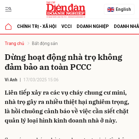
English
CHÍNH TRỊ - XÃ HỘI
VCCI
DOANH NGHIỆP
DOANH NH
bình luận
Trang chủ
Bất động sản
Dừng hoạt động nhà trọ không
đảm bảo an toàn PCCC
Vi Anh
17/03/2025 15:06
Liên tiếp xảy ra các vụ cháy chung cư mini,
nhà trọ gây ra nhiều thiệt hại nghiêm trọng,
Hủy
G
là hồi chuông cảnh báo về việc cần siết chặt
quản lý loại hình kinh doanh nhà ở này.