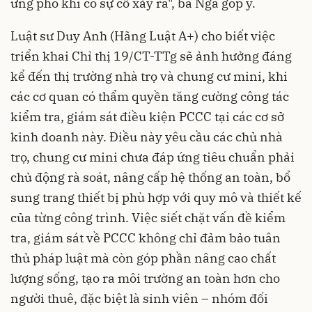
ứng phó khi có sự cố xảy ra", bà Nga góp ý.
Luật sư Duy Anh (Hãng Luật A+) cho biết việc
triển khai Chỉ thị 19/CT-TTg sẽ ảnh hưởng đáng
kể đến thị trường nhà trọ và chung cư mini, khi
các cơ quan có thẩm quyền tăng cường công tác
kiểm tra, giám sát điều kiện PCCC tại các cơ sở
kinh doanh này. Điều này yêu cầu các chủ nhà
trọ, chung cư mini chưa đáp ứng tiêu chuẩn phải
chủ động rà soát, nâng cấp hệ thống an toàn, bổ
sung trang thiết bị phù hợp với quy mô và thiết kế
của từng công trình. Việc siết chặt vấn đề kiểm
tra, giám sát về PCCC không chỉ đảm bảo tuân
thủ pháp luật mà còn góp phần nâng cao chất
lượng sống, tạo ra môi trường an toàn hơn cho
người thuê, đặc biệt là sinh viên – nhóm đối