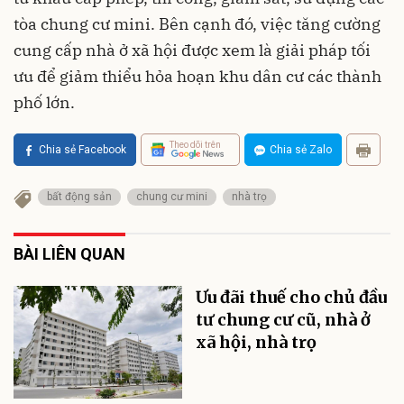
tòa chung cư mini. Bên cạnh đó, việc tăng cường
cung cấp nhà ở xã hội được xem là giải pháp tối
ưu để giảm thiểu hỏa hoạn khu dân cư các thành
phố lớn.
Theo dõi trên
Chia sẻ Facebook
Chia sẻ Zalo
bất động sản
chung cư mini
nhà trọ
BÀI LIÊN QUAN
Ưu đãi thuế cho chủ đầu
tư chung cư cũ, nhà ở
xã hội, nhà trọ