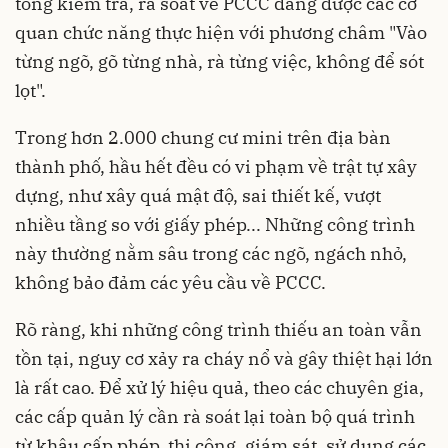
tổng kiểm tra, rà soát về PCCC đang được các cơ
quan chức năng thực hiện với phương châm "Vào
từng ngõ, gõ từng nhà, rà từng việc, không để sót
lọt".
Trong hơn 2.000 chung cư mini trên địa bàn
thành phố, hầu hết đều có vi phạm về trật tự xây
dựng, như xây quá mật độ, sai thiết kế, vượt
nhiều tầng so với giấy phép... Những công trình
này thường nằm sâu trong các ngõ, ngách nhỏ,
không bảo đảm các yêu cầu về PCCC.
Rõ ràng, khi những công trình thiếu an toàn vẫn
tồn tại, nguy cơ xảy ra cháy nổ và gây thiệt hại lớn
là rất cao. Để xử lý hiệu quả, theo các chuyên gia,
các cấp quản lý cần rà soát lại toàn bộ quá trình
từ khâu cấp phép, thi công, giám sát, sử dụng các