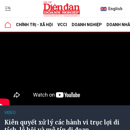
English
CHÍNH TRỊ - XÃ HỘI
VCCI
DOANH NGHIỆP
DOANH NH
VIDEO
Kiên quyết xử lý các hành vi trục lợi di
tích, lễ hội và mê tín dị đoan