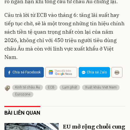
ro ngắn hạn khi tổng cầu từ châu Âu chững lại.
Câu trả lời từ ECB vào tháng 6: tăng lãi suất hay
tiếp tục chờ, sẽ là một trong những tín hiệu chính
sách tiền tệ quan trọng nhất còn lại của năm
2026, không chỉ với 450 triệu người tiêu dùng
châu Âu mà còn với lĩnh vực xuất khẩu ở Việt
Nam.
Theo dõi trên
Chia sẻ Facebook
Chia sẻ Zalo
Kinh tế châu Âu
ECB
Lạm phát
Xuất khẩu Việt Nam
Eurozone
BÀI LIÊN QUAN
EU mở rộng chuỗi cung