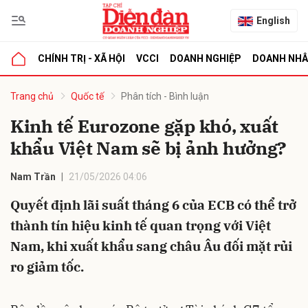
English
CHÍNH TRỊ - XÃ HỘI
VCCI
DOANH NGHIỆP
DOANH NH
bình luận
Trang chủ
Quốc tế
Phân tích - Bình luận
Kinh tế Eurozone gặp khó, xuất
khẩu Việt Nam sẽ bị ảnh hưởng?
Nam Trần
21/05/2026 04:06
Quyết định lãi suất tháng 6 của ECB có thể trở
thành tín hiệu kinh tế quan trọng với Việt
Hủy
G
Nam, khi xuất khẩu sang châu Âu đối mặt rủi
ro giảm tốc.