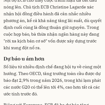
Nội bộ ECB cho thấy cuộc tranh luận đã bắt đầu
nóng lên. Chủ tịch ECB Christine Lagarde xác
nhận hội đồng điều hành đã cân nhắc nhiều
phương án, kể cả khả năng tăng lãi suất, dù quyết
định cuối cùng là đồng thuận giữ nguyên. Trong
cuộc họp báo, bà thừa nhận ngân hàng này đang
"rời xa kịch bản cơ sở" vốn được xây dựng trước
khi xung đột nổ ra.
Dự báo u ám hơn
Số liệu từ nhiều định chế đang hội tụ về cùng một
hướng. Theo OECD, tăng trưởng toàn cầu được dự
báo đạt 2,9% trong năm 2026, trong khi lạm phát
các nước G20 có thể lên tới 4%, cao hơn tất cả các
ước tính trước đó.
Riêng với Eurozone, ECB đã hạ dự báo tăng