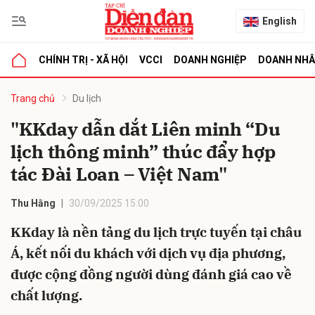
English
CHÍNH TRỊ - XÃ HỘI
VCCI
DOANH NGHIỆP
DOANH NH
bình luận
Trang chủ
Du lịch
"KKday dẫn dắt Liên minh “Du
lịch thông minh” thúc đẩy hợp
tác Đài Loan – Việt Nam"
Thu Hằng
30/09/2025 15:00
KKday là nền tảng du lịch trực tuyến tại châu
Hủy
G
Á, kết nối du khách với dịch vụ địa phương,
được cộng đồng người dùng đánh giá cao về
chất lượng.