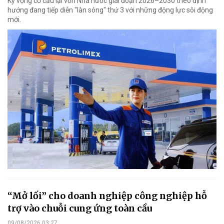
Kỳ vọng cơ cấu lại vốn Nhà nước giai đoạn 2026–2030 theo định
hướng đang tiếp diễn "làn sóng" thứ 3 với những động lực sôi động
mới.
“Mở lối” cho doanh nghiệp công nghiệp hỗ
trợ vào chuỗi cung ứng toàn cầu
09/08/2026 03:27