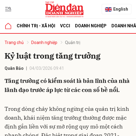
English
CHÍNH TRỊ - XÃ HỘI
VCCI
DOANH NGHIỆP
DOANH NH
bình luận
Trang chủ
Doanh nghiệp
Quản trị
Kỷ luật trong tăng trưởng
Quân Bảo
04/03/2026 09:41
Tăng trưởng có kiểm soát là bản lĩnh của nhà
lãnh đạo trước áp lực từ các con số bề nổi.
Hủy
G
Trong dòng chảy không ngừng của quản trị kinh
doanh, khái niệm tăng trưởng thường được mặc
định gắn liền với sự mở rộng quy mô một cách
nhanh chóng. Đặc biệt trong giai đoạn 2021-