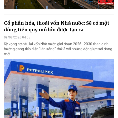
Cổ phần hóa, thoái vốn Nhà nước: Sẽ có một
dòng tiền quy mô lớn được tạo ra
09/08/2026 04:05
Kỳ vọng cơ cấu lại vốn Nhà nước giai đoạn 2026–2030 theo định
hướng đang tiếp diễn "làn sóng" thứ 3 với những động lực sôi động
mới.