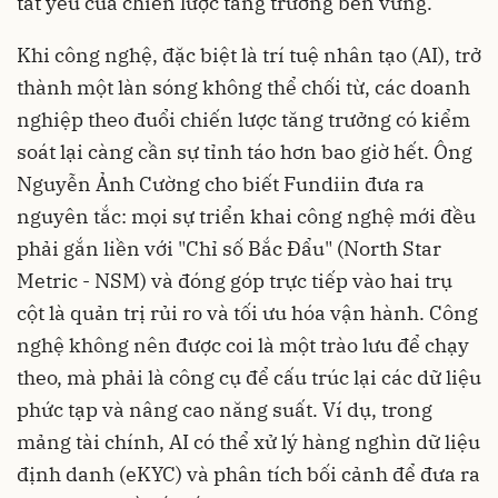
tất yếu của chiến lược tăng trưởng bền vững.
Khi công nghệ, đặc biệt là trí tuệ nhân tạo (AI), trở
thành một làn sóng không thể chối từ, các doanh
nghiệp theo đuổi chiến lược tăng trưởng có kiểm
soát lại càng cần sự tỉnh táo hơn bao giờ hết. Ông
Nguyễn Ảnh Cường cho biết Fundiin đưa ra
nguyên tắc: mọi sự triển khai công nghệ mới đều
phải gắn liền với "Chỉ số Bắc Đẩu" (North Star
Metric - NSM) và đóng góp trực tiếp vào hai trụ
cột là quản trị rủi ro và tối ưu hóa vận hành. Công
nghệ không nên được coi là một trào lưu để chạy
theo, mà phải là công cụ để cấu trúc lại các dữ liệu
phức tạp và nâng cao năng suất. Ví dụ, trong
mảng tài chính, AI có thể xử lý hàng nghìn dữ liệu
định danh (eKYC) và phân tích bối cảnh để đưa ra