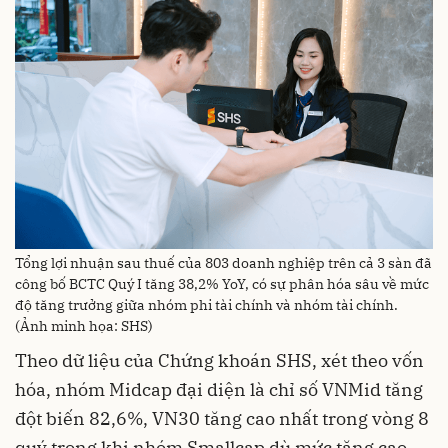
Tổng lợi nhuận sau thuế của 803 doanh nghiệp trên cả 3 sàn đã
công bố BCTC Quý I tăng 38,2% YoY, có sự phân hóa sâu về mức
độ tăng trưởng giữa nhóm phi tài chính và nhóm tài chính.
(Ảnh minh họa: SHS)
Theo dữ liệu của Chứng khoán SHS, xét theo vốn
hóa, nhóm Midcap đại diện là chỉ số VNMid tăng
đột biến 82,6%, VN30 tăng cao nhất trong vòng 8
quý trong khi nhóm Smallcap dù mức tăng cao