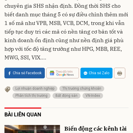
chuyên gia SHS nhận định. Đồng thời SHS cho
biết danh mục tháng 5 có sự điều chỉnh thêm mới
1 số mã như VPB, MSB, VCB, DCM, trong khi vẫn
tiếp tục duy trì các mã có nền tảng cơ bản tốt và
kinh doanh ổn định cũng như nền định giá phù
hợp với tốc độ tăng trưởng như HPG, MBB, REE,
MWG, SSI, VIX....
Theo dõi trên
Chia sẻ Facebook
Chia sẻ Zalo
Lợi nhuận doanh nghiệp
Thị trường chứng khoán
Phân tích thị trường
Bất động sản
VN-Index
BÀI LIÊN QUAN
Biến động các kênh tài