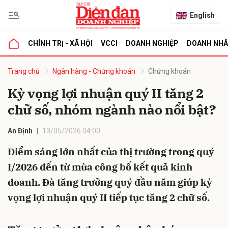
English
CHÍNH TRỊ - XÃ HỘI
VCCI
DOANH NGHIỆP
DOANH NH
bình luận
Trang chủ
Ngân hàng - Chứng khoán
Chứng khoán
Kỳ vọng lợi nhuận quý II tăng 2
chữ số, nhóm ngành nào nổi bật?
An Định
13/05/2026 04:00
Điểm sáng lớn nhất của thị trường trong quý
I/2026 đến từ mùa công bố kết quả kinh
Hủy
G
doanh. Đà tăng trưởng quý đầu năm giúp kỳ
vọng lợi nhuận quý II tiếp tục tăng 2 chữ số.